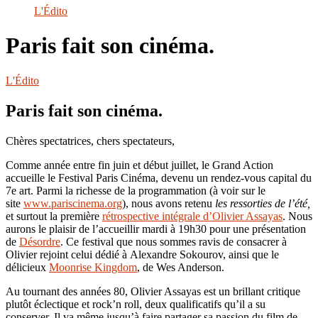
le
L'Édito
site
Paris fait son cinéma.
L'Édito
Paris fait son cinéma.
Chères spectatrices, chers spectateurs,
Comme année entre fin juin et début juillet, le Grand Action
accueille le Festival Paris Cinéma, devenu un rendez-vous capital du
7e art. Parmi la richesse de la programmation (à voir sur le
site
www.pariscinema.org
), nous avons retenu
les ressorties de l’été,
et surtout la première
rétrospective intégrale d’Olivier Assayas
. Nous
aurons le plaisir de l’accueillir mardi à 19h30 pour une présentation
de
Désordre
. Ce festival que nous sommes ravis de consacrer à
Olivier rejoint celui dédié à Alexandre Sokourov, ainsi que le
délicieux
Moonrise Kingdom
, de Wes Anderson.
Au tournant des années 80, Olivier Assayas est un brillant critique
plutôt éclectique et rock’n roll, deux qualificatifs qu’il a su
conserver. Il va même jusqu’à faire partager sa passion du film de