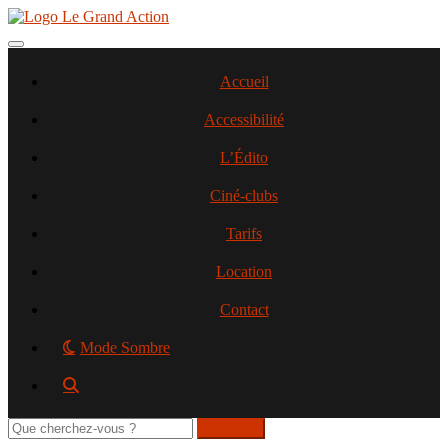
Aller
au
contenu
Toggle navigation
principal
Accueil
Accessibilité
L’Édito
Ciné-clubs
Tarifs
Location
Contact
Mode Sombre
Rechercher
sur