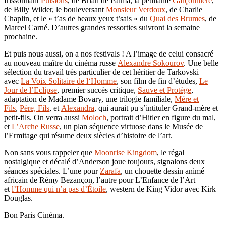
frissonnant
Pulsions
, de Brian de Palma, la pétillante
Garçonnière
,
de Billy Wilder, le bouleversant
Monsieur Verdoux
, de Charlie
Chaplin, et le « t’as de beaux yeux t’sais » du
Quai des Brumes
, de
Marcel Carné. D’autres grandes ressorties suivront la semaine
prochaine.
Et puis nous aussi, on a nos festivals ! A l’image de celui consacré
au nouveau maître du cinéma russe
Alexandre Sokourov
. Une belle
sélection du travail très particulier de cet héritier de Tarkovski
avec
La Voix Solitaire de l‘Homme
, son film de fin d’études,
Le
Jour de l’Eclipse
, premier succès critique,
Sauve et Protège
,
adaptation de Madame Bovary, une trilogie familiale,
Mére et
Fils
,
Père, Fils
, et
Alexandra
, qui aurait pu s’intituler Grand-mère et
petit-fils. On verra aussi
Moloch
, portrait d’Hitler en figure du mal,
et
L’Arche Russe
, un plan séquence virtuose dans le Musée de
l’Ermitage qui résume deux siècles d’histoire de l’art.
Non sans vous rappeler que
Moonrise Kingdom
, le régal
nostalgique et décalé d’Anderson joue toujours, signalons deux
séances spéciales. L’une pour
Zarafa
, un chouette dessin animé
africain de Rémy Bezançon, l’autre pour L’Enfance de l’Art
et
l’Homme qui n’a pas d’Étoile
, western de King Vidor avec Kirk
Douglas.
Bon Paris Cinéma.