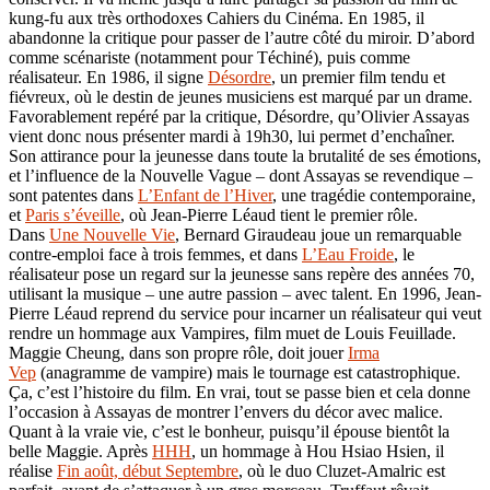
kung-fu aux très orthodoxes Cahiers du Cinéma. En 1985, il
abandonne la critique pour passer de l’autre côté du miroir. D’abord
comme scénariste (notamment pour Téchiné), puis comme
réalisateur. En 1986, il signe
Désordre
, un premier film tendu et
fiévreux, où le destin de jeunes musiciens est marqué par un drame.
Favorablement repéré par la critique, Désordre, qu’Olivier Assayas
vient donc nous présenter mardi à 19h30, lui permet d’enchaîner.
Son attirance pour la jeunesse dans toute la brutalité de ses émotions,
et l’influence de la Nouvelle Vague – dont Assayas se revendique –
sont patentes dans
L’Enfant de l’Hiver
, une tragédie contemporaine,
et
Paris s’éveille
, où Jean-Pierre Léaud tient le premier rôle.
Dans
Une Nouvelle Vie
, Bernard Giraudeau joue un remarquable
contre-emploi face à trois femmes, et dans
L’Eau Froide
, le
réalisateur pose un regard sur la jeunesse sans repère des années 70,
utilisant la musique – une autre passion – avec talent. En 1996, Jean-
Pierre Léaud reprend du service pour incarner un réalisateur qui veut
rendre un hommage aux Vampires, film muet de Louis Feuillade.
Maggie Cheung, dans son propre rôle, doit jouer
Irma
Vep
(anagramme de vampire) mais le tournage est catastrophique.
Ça, c’est l’histoire du film. En vrai, tout se passe bien et cela donne
l’occasion à Assayas de montrer l’envers du décor avec malice.
Quant à la vraie vie, c’est le bonheur, puisqu’il épouse bientôt la
belle Maggie. Après
HHH
, un hommage à Hou Hsiao Hsien, il
réalise
Fin août, début Septembre
, où le duo Cluzet-Amalric est