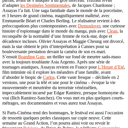
parfait, avant de s’attaquer à un gros morceau. Truffaut rêvait
d’adapter
les Destinées Sentimentales
, de Jacques Chardonne ;
Assayas l’a fait. Une saga familiale dans le monde de la porcelaine,
et 3 heures de grand cinéma, magnifiquement maîtrisé, avec
Emmanuelle Béart et Charles Berling. Le réalisateur revient à des
préoccupations plus contemporaines avec
Demonlover
, une curieuse
histoire d’espionnage dans le monde du manga, puis avec
Clean
, la
reconquête de la normalité d’une femme de rock-star, dope et
décadence incluses. Olivier Assayas et Maggie Cheung ont divorcé,
mais la star obtient le prix d’interprétation à Cannes pour sa
bouleversante prestation devant la caméra de son ex-mari.
S’ensuit
Boarding Gate
, un thriller sur fond de meurtre sado-maso
avec la toujours troublante Asia Argento. Après une série de
tournages asiatiques, Assayas revient en France pour
L’Heure d’Eté
,
film intimiste où il explore les méandres d’une famille, avant
d’aborder le biopic de
Carlos
. Cette vaste fresque – déclinée en 2
versions, une pour la télé et une pour le cinéma – évoque la vie
mouvementée et meurtrière du terroriste vénézuélien,
impeccablement incarné par Edgar Ramirez, presque homonyme du
vrai (Ilich Ramirez-Sanchez). On vous met en plus quelques courts-
métrages, ses documentaires et vous aurez tout Assayas.
Si Paris-Cinéma rend des hommages, le festival est aussi l’occasion
de ressortir quelques perles classiques sur copie neuve. Cette
semaine au Grand Action, l’on pourra ainsi voir ou revoir le