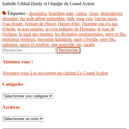
Isabelle Gibbal-Hardy et l’équipe du Grand Action
Étiquettes :
alexandra
,
boarding gate
,
carlos
,
clean
,
demonlover
,
désordre
,
fin août début septembre
,
hhh
,
irma vep
,
l'arche russe
,
l'eau froide
,
l'enfant de l'hiver
,
l'heure d'été
,
l'homme qui n'a pas
d'étoile
,
la garçonnière
,
la voix solitaire de l'homme
,
le jour de
l'eclipse
,
le quai des brumes
,
les destinées sentimentales
,
mère et fils
,
monsieur verdoux
,
moonrise kingdom
,
paris s'éveille
,
père fils
,
pulsions
,
sauve et protège
,
une nouvelle vie
,
zarafa
Rechercher :
Abonnez-vous !
Abonnez-vous à la newsletter du cinéma Le Grand Action
Catégories
Catégories
Archives
Archives