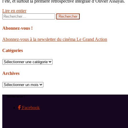
l’été, et surtout la première rétrospective intégrale d’Olivier Assayas.
Lire en entier
Rechercher :
Abonnez-vous !
Abonnez-vous à la newsletter du cinéma Le Grand Action
Catégories
Catégories
Archives
Archives
Suivez-nous !
Facebook