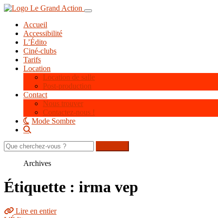
Aller
Toggle navigation
au
Accueil
contenu
Accessibilité
principal
L’Édito
Ciné-clubs
Tarifs
Location
Location de salle
Post-production
Contact
Nous trouver
Contactez-nous !
Mode Sombre
Rechercher
sur
le
Archives
site
Étiquette : irma vep
Lire en entier