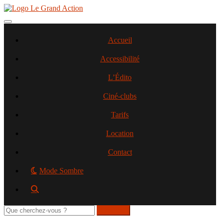
Aller
au
contenu
Toggle navigation
principal
Accueil
Accessibilité
L’Édito
Ciné-clubs
Tarifs
Location
Contact
Mode Sombre
Rechercher
sur