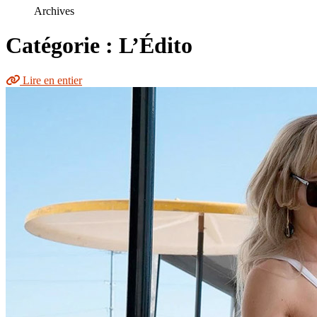
le
Archives
site
Catégorie : L’Édito
Lire en entier