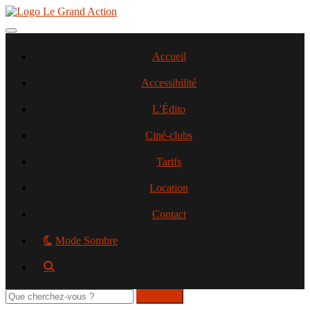
Aller
au
contenu
Toggle navigation
principal
Accueil
Accessibilité
L’Édito
Ciné-clubs
Tarifs
Location
Contact
Mode Sombre
Rechercher
sur