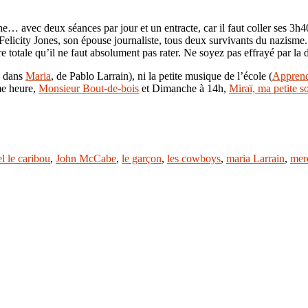
he… avec deux séances par jour et un entracte, car il faut coller ses 3
e Felicity Jones, son épouse journaliste, tous deux survivants du nazis
totale qu’il ne faut absolument pas rater. Ne soyez pas effrayé par la 
e dans
Maria
, de Pablo Larrain), ni la petite musique de l’école (
Appren
me heure,
Monsieur Bout-de-bois
et Dimanche à 14h,
Miraï, ma petite s
l le caribou
,
John McCabe
,
le garçon
,
les cowboys
,
maria Larrain
,
merc