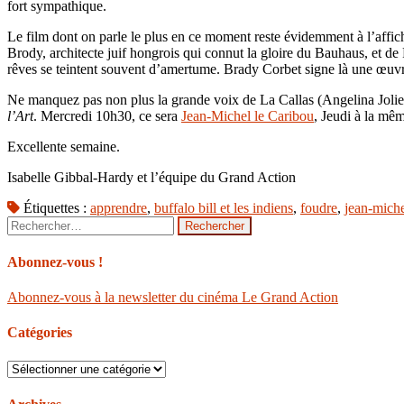
fort sympathique.
Le film dont on parle le plus en ce moment reste évidemment à l’affic
Brody, architecte juif hongrois qui connut la gloire du Bauhaus, et d
rêves se teintent souvent d’amertume. Brady Corbet signe là une œuvre 
Ne manquez pas non plus la grande voix de La Callas (Angelina Joli
l’Art
. Mercredi 10h30, ce sera
Jean-Michel le Caribou
, Jeudi à la mê
Excellente semaine.
Isabelle Gibbal-Hardy et l’équipe du Grand Action
Étiquettes :
apprendre
,
buffalo bill et les indiens
,
foudre
,
jean-miche
Rechercher :
Abonnez-vous !
Abonnez-vous à la newsletter du cinéma Le Grand Action
Catégories
Catégories