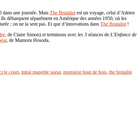
h40 dans une journée. Mais
The Brutalist
est un voyage, celui d’Adrien
me. Ils débarquent séparément en Amérique des années 1950, où les
durée ; on ne la sent pas. Et que d’innovations dans
The Brutalist
!
dre
, de Claire Simon) et terminons avec les 3 séances de
L’Enfance de
oeur
, de Mamoru Hosoda.
i le court
,
miraï mapetite soeur
,
monsieur bout de bois
,
the brutalist