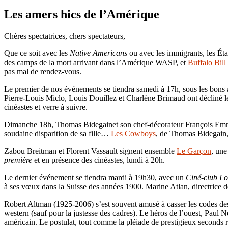
Les amers hics de l’Amérique
Chères spectatrices, chers spectateurs,
Que ce soit avec les
Native Americans
ou avec les immigrants, les Éta
des camps de la mort arrivant dans l’Amérique WASP, et
Buffalo Bill 
pas mal de rendez-vous.
Le premier de nos événements se tiendra samedi à 17h, sous les bons 
Pierre-Louis Miclo, Louis Douillez et Charlène Brimaud ont décliné 
cinéastes et verre à suivre.
Dimanche 18h, Thomas Bidegainet son chef-décorateur François Emman
soudaine disparition de sa fille…
Les Cowboys
, de Thomas Bidegain, e
Zabou Breitman et Florent Vassault signent ensemble
Le Garçon
, une
première
et en présence des cinéastes, lundi à 20h.
Le dernier événement se tiendra mardi à 19h30, avec un
Ciné-club L
à ses vœux dans la Suisse des années 1900. Marine Atlan, directrice de
Robert Altman (1925-2006) s’est souvent amusé à casser les codes de
western (sauf pour la justesse des cadres). Le héros de l’ouest, Paul
américain. Le postulat, tout comme la pléiade de prestigieux seconds r