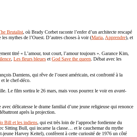
he Brutalist
, où Brady Corbet raconte l’enfer d’un architecte rescapé
 les mythes de l’Ouest. D’autres choses à voir (
Maria
,
Apprendre
), et
sement titré « L’amour, tout court, l’amour toujours ». Garance Kim,
ilence
,
Les fleurs bleues
et
God Save the queen
. Débat avec les
rançois Damiens, qui rêve de l’ouest américain, est confronté à la
 et le chef-déco.
e. Le film sortira le 26 mars, mais vous pourrez le voir en
avant-
 avec délicatesse le drame familial d’une jeune religieuse qui renonce
ébattront après la projection.
o Bill et les indiens
, qui est très loin de l’approche fordienne du
ec Sitting Bull, qui incarne la classe… et le cauchemar du mythe
t-jeune Harvey Keitel), confèrent à cette curiosité de 1976 un côté