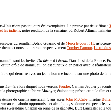
ts-Unis n’ont pas toujours été exemplaires. La preuve par deux films :
T
et les indiens
, notre réédition de la semaine, où Robert Altman malmène
auspices du sémillant Adrio Guarino et de
Merci le court #11
, astucieu
le thème et nous montreront respectivement
Tomber l’amour
,
Le roi du s
uelli sont les invités
Du décor à l’écran
. Dans l’est de la France, F
st un drôle de drame, et l’on est curieux d’en parler avec le réalisateur
 fable qui démarre avec un jeune homme inconnu sur une photo de famill
ouis Lumière
lors duquel nous verrons
Foudre
. Carmen Jaquier y raconte
 la photographie et Pierre Mazoyer, étalonneur, présenteront le film et d
s genres du cinéma américain. 5 ans après
John McCabe
, il signe
Buffal
 Newman en cabotin opportuniste et alcoolique, se donne en spectacle, av
ôles (Geraldine Chaplin en reine de la gâchette, Burt Lancaster et le tou