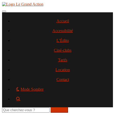
Aller
au
contenu
Toggle navigation
principal
Accueil
Accessibilité
L’Édito
Ciné-clubs
Tarifs
Location
Contact
Mode Sombre
Rechercher
sur