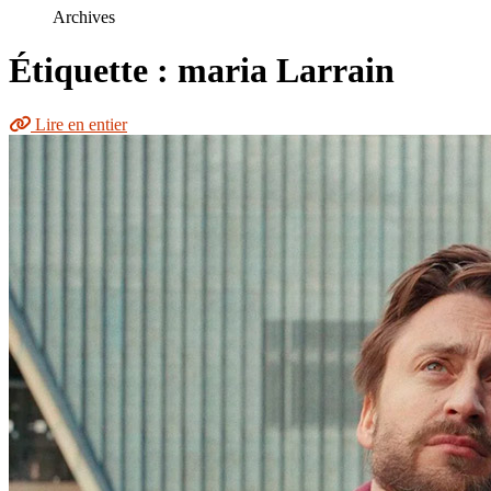
le
Archives
site
Étiquette : maria Larrain
Lire en entier