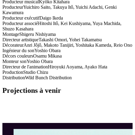
Producteur musical
Kyôko Kitahara
Producteur
Yuichiro Saito, Takuya Itô, Yuichi Adachi, Genki
Kawamura
Producteur exécutif
Daigo Ikeda
Producteur associé
Hitoshi Itô, Kei Kushiyama, Yuya Machida,
Shuzo Kasahara
Montage
Shigeru Nishiyama
Directeur artistique
Takashi Omori, Yohei Takamatsu
Décorateur
Anri Jôjô, Makoto Tanijiri, Yoshitaka Kameda, Reio Ono
Ingénieur du son
Yoshio Obara
Décors couleurs
Osamu Mikasa
Monteur son
Yoshio Obara
Directeur de l'animation
Hiroyuki Aoyama, Ayako Hata
Production
Studio Chizu
Distribution
Wild Bunch Distribution
Projections à venir