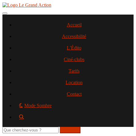
Aller
au
contenu
Toggle navigation
principal
Accueil
Accessibilité
L’Édito
Ciné-clubs
Tarifs
Location
Contact
Mode Sombre
Rechercher
sur