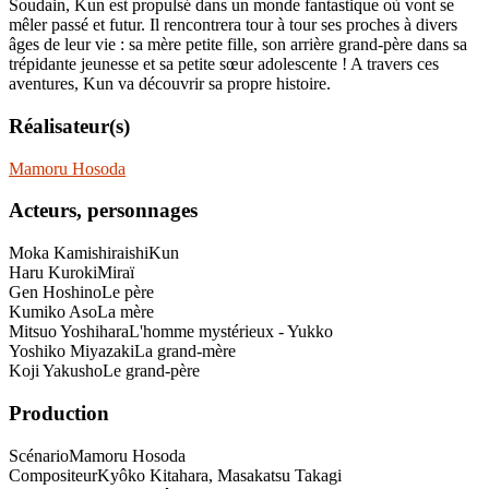
Soudain, Kun est propulsé dans un monde fantastique où vont se
mêler passé et futur. Il rencontrera tour à tour ses proches à divers
âges de leur vie : sa mère petite fille, son arrière grand-père dans sa
trépidante jeunesse et sa petite sœur adolescente ! A travers ces
aventures, Kun va découvrir sa propre histoire.
Réalisateur(s)
Mamoru Hosoda
Acteurs, personnages
Moka Kamishiraishi
Kun
Haru Kuroki
Miraï
Gen Hoshino
Le père
Kumiko Aso
La mère
Mitsuo Yoshihara
L'homme mystérieux - Yukko
Yoshiko Miyazaki
La grand-mère
Koji Yakusho
Le grand-père
Production
Scénario
Mamoru Hosoda
Compositeur
Kyôko Kitahara, Masakatsu Takagi