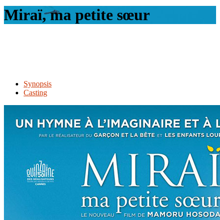
le
Miraï, ma petite sœur
site
Synopsis
Casting