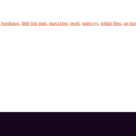
e bordeaux
,
little big man
,
maxxxine
,
pearl
,
saint-cyr
,
soldat bleu
,
un ho