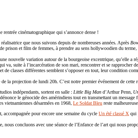
ne rentrée cinématographique qui s’annonce dense !
e réalisatrice que nous suivons depuis de nombreuses années. Après
Bow
lm de prison et film de femmes, à prendre au sens hollywoodien du terme,
 une nouvelle variation autour de la bourgeoise excentrique, qu’elle a rég
va, suite à l’incarcération de son mari, rencontrer et se rapprocher d
t de classes différentes semblent s’opposer en tout, leur condition comm
e de la projection de lundi 20h. C’est notre premier événement de cette 
udios indépendants, sortent en salle :
Little Big Man
d’Arthur Penn,
U
dénonce le génocide des amérindiens tout en transmettant un message fém
lles vietnamiennes désarmées en 1968,
Le Soldat Bleu
reste malheureusem
t, accompagnée pour encore une semaine du cycle
Un été classé X
qui 
iche, nous concluons avec une séance de l’Enfance de l’art qui nous prop