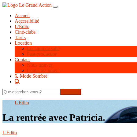
Aller
Toggle navigation
au
Accueil
contenu
Accessibilité
principal
L’Édito
Ciné-clubs
Tarifs
Location
Location de salle
Post-production
Contact
Nous trouver
Contactez-nous !
Mode Sombre
Rechercher
sur
le
L'Édito
site
La rentrée avec Patricia.
L'Édito