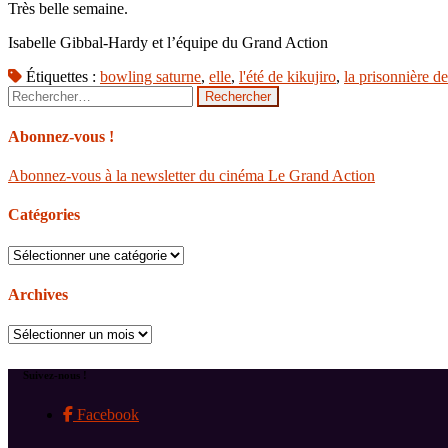
Très belle semaine.
Isabelle Gibbal-Hardy et l’équipe du Grand Action
Étiquettes :
bowling saturne
,
elle
,
l'été de kikujiro
,
la prisonnière d
Rechercher :
Abonnez-vous !
Abonnez-vous à la newsletter du cinéma Le Grand Action
Catégories
Catégories
Archives
Archives
Suivez-nous !
Facebook