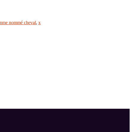
mme nommé cheval
,
x