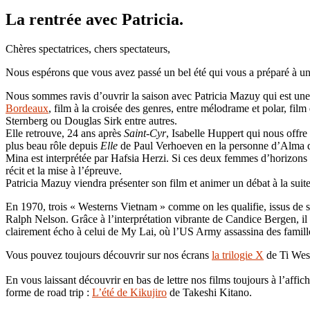
La rentrée avec Patricia.
Chères spectatrices, chers spectateurs,
Nous espérons que vous avez passé un bel été qui vous a préparé à u
Nous sommes ravis d’ouvrir la saison avec Patricia Mazuy qui est un
Bordeaux
, film à la croisée des genres, entre mélodrame et polar, fi
Sternberg ou Douglas Sirk entre autres.
Elle retrouve, 24 ans après
Saint-Cyr
, Isabelle Huppert qui nous offre
plus beau rôle depuis
Elle
de Paul Verhoeven en la personne d’Alma qui 
Mina est interprétée par Hafsia Herzi. Si ces deux femmes d’horizons e
récit et la mise à l’épreuve.
Patricia Mazuy viendra présenter son film et animer un débat à la suit
En 1970, trois « Westerns Vietnam » comme on les qualifie, issus de st
Ralph Nelson. Grâce à l’interprétation vibrante de Candice Bergen, il 
clairement écho à celui de My Lai, où l’US Army assassina des fami
Vous pouvez toujours découvrir sur nos écrans
la trilogie X
de Ti Wes
En vous laissant découvrir en bas de lettre nos films toujours à l’aff
forme de road trip :
L’été de Kikujiro
de Takeshi Kitano.