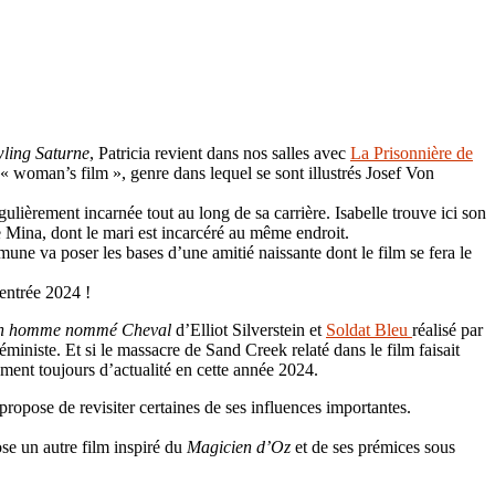
ling Saturne
, Patricia revient dans nos salles avec
La Prisonnière de
 « woman’s film », genre dans lequel se sont illustrés Josef Von
ulièrement incarnée tout au long de sa carrière. Isabelle trouve ici son
e Mina, dont le mari est incarcéré au même endroit.
une va poser les bases d’une amitié naissante dont le film se fera le
rentrée 2024 !
n homme nommé Cheval
d’Elliot Silverstein et
Soldat Bleu
réalisé par
iniste. Et si le massacre de Sand Creek relaté dans le film faisait
ent toujours d’actualité en cette année 2024.
propose de revisiter certaines de ses influences importantes.
ose un autre film inspiré du
Magicien d’Oz
et de ses prémices sous