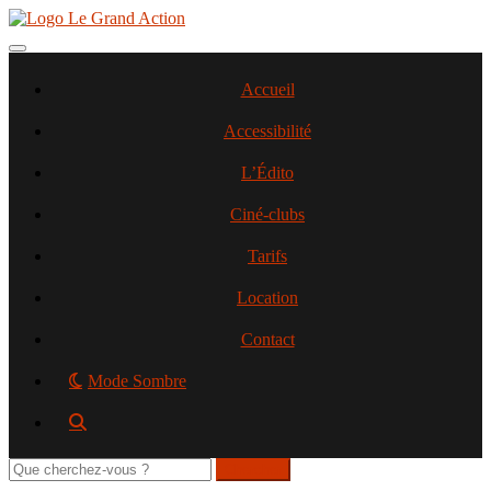
Aller
au
contenu
Toggle navigation
principal
Accueil
Accessibilité
L’Édito
Ciné-clubs
Tarifs
Location
Contact
Mode Sombre
Rechercher
sur