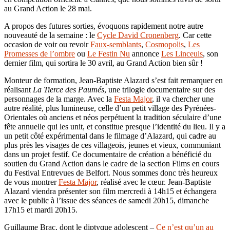
au Grand Action le 28 mai.
A propos des futures sorties, évoquons rapidement notre autre
nouveauté de la semaine : le
Cycle David Cronenberg
. Car cette
occasion de voir ou revoir
Faux-semblants
,
Cosmopolis
,
Les
Promesses de l’ombre
ou
Le Festin Nu
annonce
Les Linceuls
, son
dernier film, qui sortira le 30 avril, au Grand Action bien sûr !
Monteur de formation, Jean-Baptiste Alazard s’est fait remarquer en
réalisant
La Tierce des Paumés
, une trilogie documentaire sur des
personnages de la marge. Avec la
Festa Major
, il va chercher une
autre réalité, plus lumineuse, celle d’un petit village des Pyrénées-
Orientales où anciens et néos perpétuent la tradition séculaire d’une
fête annuelle qui les unit, et constitue presque l’identité du lieu. Il y a
un petit côté expérimental dans le filmage d’Alazard, qui cadre au
plus près les visages de ces villageois, jeunes et vieux, communiant
dans un projet festif. Ce documentaire de création a bénéficié du
soutien du Grand Action dans le cadre de la section Films en cours
du Festival Entrevues de Belfort. Nous sommes donc très heureux
de vous montrer
Festa Major
, réalisé avec le cœur. Jean-Baptiste
Alazard viendra présenter son film mercredi à 14h15 et échangera
avec le public à l’issue des séances de samedi 20h15, dimanche
17h15 et mardi 20h15.
Guillaume Brac, dont le diptyque adolescent –
Ce n’est qu’un au