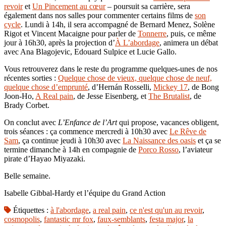
revoir
et
Un Pincement au cœur
– poursuit sa carrière, sera
également dans nos salles pour commenter certains films de
son
cycle
. Lundi à 14h, il sera accompagné de Bernard Menez, Solène
Rigot et Vincent Macaigne pour parler de
Tonnerre
, puis, ce même
jour à 16h30, après la projection d’
À L’abordage
, animera un débat
avec Ana Blagojevic, Edouard Sulpice et Lucie Gallo.
Vous retrouverez dans le reste du programme quelques-unes de nos
récentes sorties :
Quelque chose de vieux, quelque chose de neuf,
quelque chose d’emprunté
, d’Hernán Rosselli,
Mickey 17
, de Bong
Joon-Ho,
A Real pain
, de Jesse Eisenberg, et
The Brutalist
, de
Brady Corbet.
On conclut avec
L’Enfance de l’Art
qui propose, vacances obligent,
trois séances : ça commence mercredi à 10h30 avec
Le Rêve de
Sam
, ça continue jeudi à 10h30 avec
La Naissance des oasis
et ça se
termine dimanche à 14h en compagnie de
Porco Rosso
, l’aviateur
pirate d’Hayao Miyazaki.
Belle semaine.
Isabelle Gibbal-Hardy et l’équipe du Grand Action
Étiquettes :
à l'abordage
,
a real pain
,
ce n'est qu'un au revoir
,
cosmopolis
,
fantastic mr fox
,
faux-semblants
,
festa major
,
la