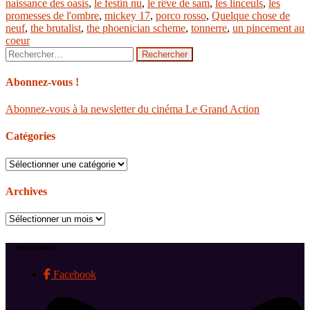
naissance des oasis
,
le festin nu
,
le rêve de sam
,
les linceuls
,
les
promesses de l'ombre
,
mickey 17
,
porco rosso
,
Quelque chose de
neuf
,
the brutalist
,
the phoenician scheme
,
tonnerre
,
un pincement au
coeur
Rechercher :
Abonnez-vous !
Abonnez-vous à la newsletter du cinéma Le Grand Action
Catégories
Catégories
Archives
Archives
Suivez-nous !
Facebook