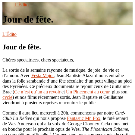
le
L'Édito
site
Jour de fête.
L'Édito
Jour de fête.
Chères spectatrices, chers spectateurs,
La sortie de la semaine rayonne de musique, de joie, de vie et
d’amour. Avec
Festa Major
, Jean-Baptiste Alazard nous entraîne
dans la folle sarabande d’une fête séculaire d’un petit village au pied
des Pyrénées. Ce précieux documentaire rejoint ceux de Guillaume
Brac (
Ce n’est qu’un au revoir
et
Un Pincement au cœur
, plus son
cycle
) et nos films récemment sortis. Jean-Baptiste et Guillaume
viendront à plusieurs reprises rencontrer le public.
Comme il aura lieu mercredi à 20h, commençons par notre
Ciné-
Club La Relève
qui nous propose
Fantastic Mr. Fox
, le futé renard
de Wes Anderson qui a la voix de George Clooney. Cela nous met
en bouche pour le prochain opus de Wes,
The Phoenician Schem
e,
en compétition officielle à Cannes, que nous sommes ravis de sortir