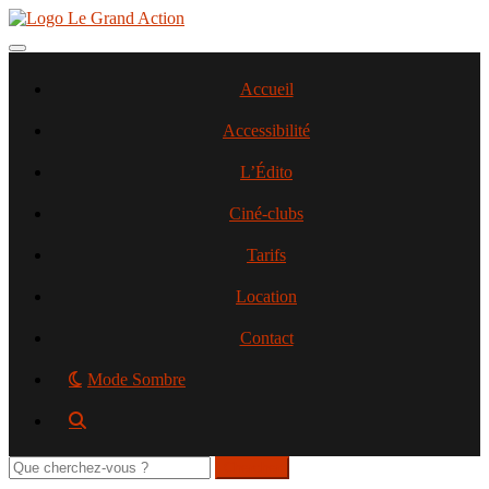
Aller
au
contenu
Toggle navigation
principal
Accueil
Accessibilité
L’Édito
Ciné-clubs
Tarifs
Location
Contact
Mode Sombre
Rechercher
sur