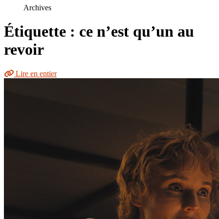
le
Archives
site
Étiquette : ce n’est qu’un au
revoir
Lire en entier