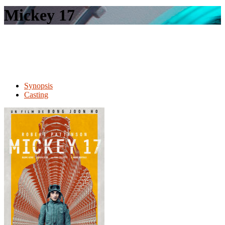
le
Mickey 17
site
Synopsis
Casting