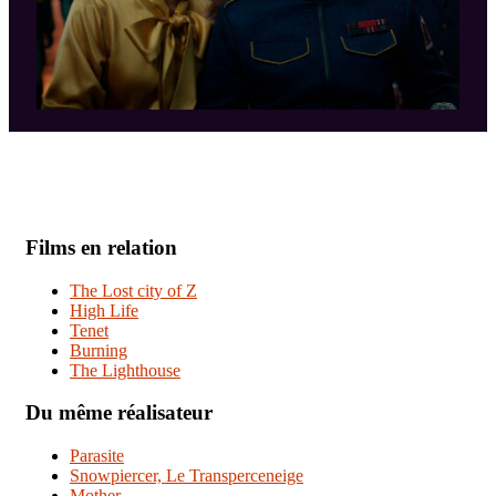
Films en relation
The Lost city of Z
High Life
Tenet
Burning
The Lighthouse
Du même réalisateur
Parasite
Snowpiercer, Le Transperceneige
Mother