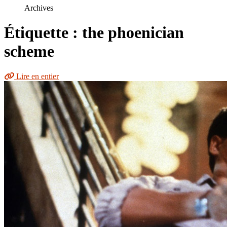
le
Archives
site
Étiquette : the phoenician
scheme
Lire en entier