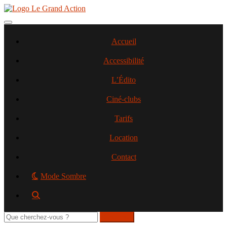
Aller
au
contenu
Toggle navigation
principal
Accueil
Accessibilité
L’Édito
Ciné-clubs
Tarifs
Location
Contact
Mode Sombre
Rechercher
sur