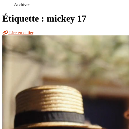
le
Archives
site
Étiquette : mickey 17
Lire en entier