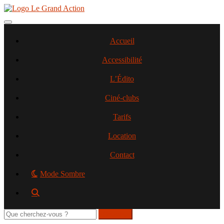
Aller
au
contenu
Toggle navigation
principal
Accueil
Accessibilité
L’Édito
Ciné-clubs
Tarifs
Location
Contact
Mode Sombre
Rechercher
sur