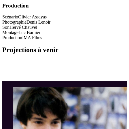
Production
Scénario
Olivier Assayas
Photographie
Denis Lenoir
Son
Hervé Chauvel
Montage
Luc Barnier
Production
IMA Films
Projections à venir