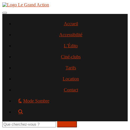
Aller
au
contenu
Toggle navigation
principal
Accueil
Accessibilité
L’Édito
Ciné-clubs
Tarifs
Location
Contact
Mode Sombre
Rechercher
sur