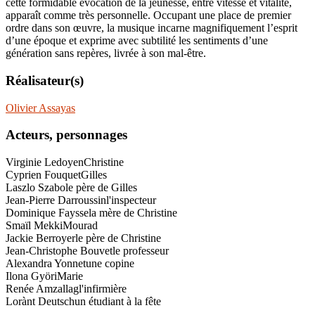
cette formidable évocation de la jeunesse, entre vitesse et vitalité,
apparaît comme très personnelle. Occupant une place de premier
ordre dans son œuvre, la musique incarne magnifiquement l’esprit
d’une époque et exprime avec subtilité les sentiments d’une
génération sans repères, livrée à son mal-être.
Réalisateur(s)
Olivier Assayas
Acteurs, personnages
Virginie Ledoyen
Christine
Cyprien Fouquet
Gilles
Laszlo Szabo
le père de Gilles
Jean-Pierre Darroussin
l'inspecteur
Dominique Faysse
la mère de Christine
Smaïl Mekki
Mourad
Jackie Berroyer
le père de Christine
Jean-Christophe Bouvet
le professeur
Alexandra Yonnet
une copine
Ilona Györi
Marie
Renée Amzallag
l'infirmière
Lorànt Deutsch
un étudiant à la fête