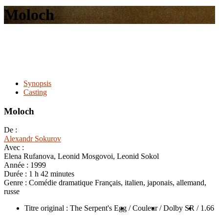
le
Moloch
site
Synopsis
Casting
Moloch
De :
Alexandr Sokurov
Avec :
Elena Rufanova, Leonid Mosgovoi, Leonid Sokol
Année :
1999
Durée :
1 h 42 minutes
Genre :
Comédie dramatique Français, italien, japonais, allemand,
russe
Titre original : The Serpent's Egg
/ Couleur
/ Dolby SR
/ 1.66