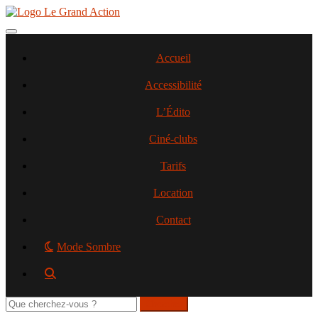
Aller
au
contenu
Toggle navigation
principal
Accueil
Accessibilité
L’Édito
Ciné-clubs
Tarifs
Location
Contact
Mode Sombre
Rechercher
sur