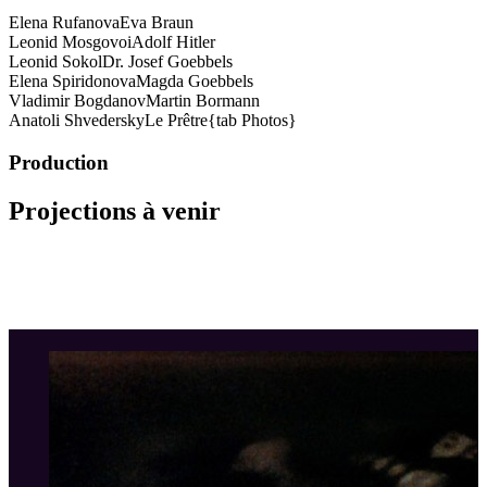
Elena Rufanova
Eva Braun
Leonid Mosgovoi
Adolf Hitler
Leonid Sokol
Dr. Josef Goebbels
Elena Spiridonova
Magda Goebbels
Vladimir Bogdanov
Martin Bormann
Anatoli Shvedersky
Le Prêtre{tab Photos}
Production
Projections à venir