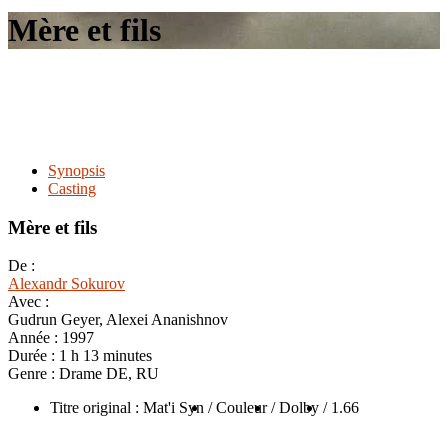
le
Mère et fils
site
Synopsis
Casting
Mère et fils
De :
Alexandr Sokurov
Avec :
Gudrun Geyer, Alexei Ananishnov
Année :
1997
Durée :
1 h 13 minutes
Genre :
Drame DE, RU
Titre original : Mat'i Syn
/ Couleur
/ Dolby
/ 1.66