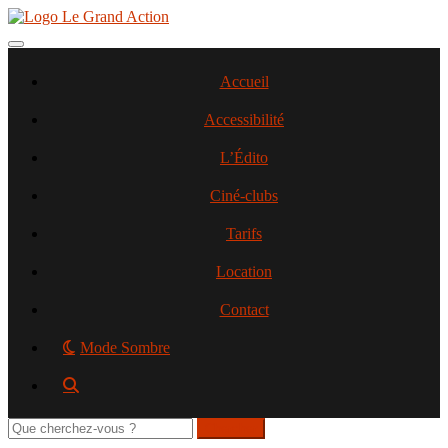
Aller
au
contenu
Toggle navigation
principal
Accueil
Accessibilité
L’Édito
Ciné-clubs
Tarifs
Location
Contact
Mode Sombre
Rechercher
sur