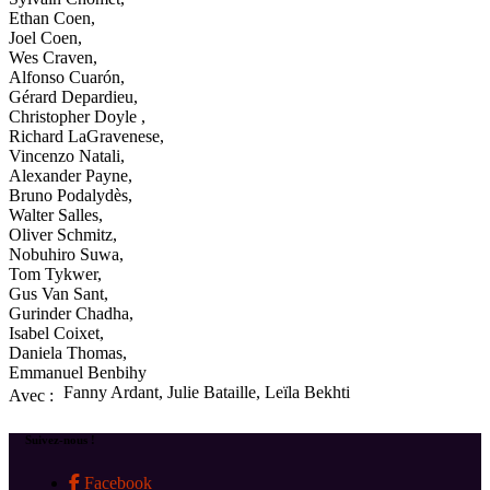
Ethan Coen,
Joel Coen,
Wes Craven,
Alfonso Cuarón,
Gérard Depardieu,
Christopher Doyle ,
Richard LaGravenese,
Vincenzo Natali,
Alexander Payne,
Bruno Podalydès,
Walter Salles,
Oliver Schmitz,
Nobuhiro Suwa,
Tom Tykwer,
Gus Van Sant,
Gurinder Chadha,
Isabel Coixet,
Daniela Thomas,
Emmanuel Benbihy
Fanny Ardant, Julie Bataille, Leïla Bekhti
Avec :
Suivez-nous !
Facebook