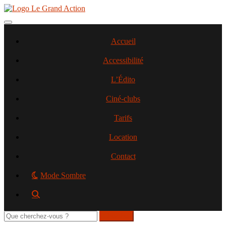
Aller
au
contenu
Toggle navigation
principal
Accueil
Accessibilité
L’Édito
Ciné-clubs
Tarifs
Location
Contact
Mode Sombre
Rechercher
sur