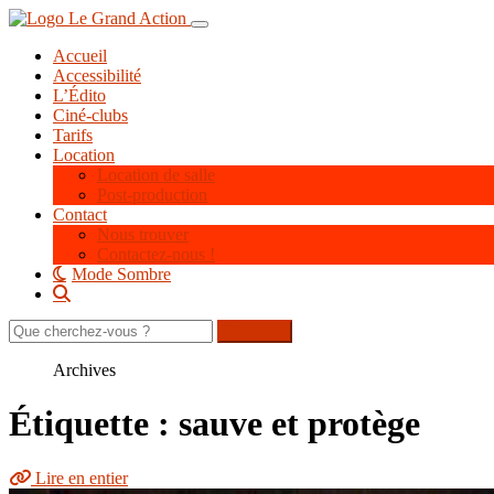
Aller
Toggle navigation
au
Accueil
contenu
Accessibilité
principal
L’Édito
Ciné-clubs
Tarifs
Location
Location de salle
Post-production
Contact
Nous trouver
Contactez-nous !
Mode Sombre
Rechercher
sur
le
Archives
site
Étiquette : sauve et protège
Lire en entier