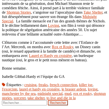
intéressants de sa génération, dont Michael Shannon reste le
comédien fétiche. Ainsi, il prend part à la terrible violence familiale
de
Shotgun Stories
, s’angoisse sur l’apocalypse dans
Take Shelter
, et
fuit désespérément pour sauver son étrange fils dans
Midnight
Special
. La famille menacée est l’un des grands thèmes de Nichols.
Il le décline brillamment dans
Loving
, son film à venir qui dénonce
la politique de ségrégation américaine des années 50. Un sujet
redevenu d’une brûlante actualité outre-Atlantique…
Clôturons comme à l’accoutumée cette lettre avec l’Enfance de
l’Art. Mercredi, on mordra avec
Rox et Rouky
, un Disney canin
(oui, le renard appartient à la famille de canidés) et dimanche, on
embarquera avec
Laurel et Hardy en croisière
, un burlesque
nautique (oui, le gros et le petit nous mènent en bateau).
Bonne semaine.
Isabelle Gibbal-Hardy et l’équipe du GA
Étiquettes :
cruising
,
freaks
,
french connection
,
killer joe
,
l'exorciste
,
laurel et hardy en croisière
,
le brasier ardent
,
loving
,
manchester by the sea
,
midnight special
,
mud
,
rox et rouky
,
shotgun
stories
,
sorcerer
,
take shelter
,
to live and die in la
Rechercher :