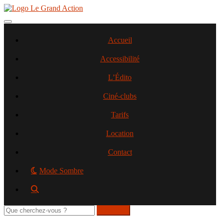
Aller
au
contenu
Toggle navigation
principal
Accueil
Accessibilité
L’Édito
Ciné-clubs
Tarifs
Location
Contact
Mode Sombre
Rechercher
sur