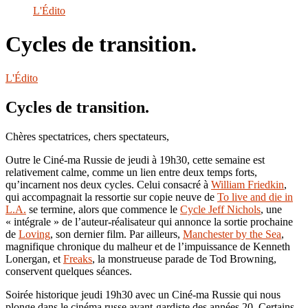
le
L'Édito
site
Cycles de transition.
L'Édito
Cycles de transition.
Chères spectatrices, chers spectateurs,
Outre le Ciné-ma Russie de jeudi à 19h30, cette semaine est
relativement calme, comme un lien entre deux temps forts,
qu’incarnent nos deux cycles. Celui consacré à
William Friedkin
,
qui accompagnait la ressortie sur copie neuve de
To live and die in
L.A.
se termine, alors que commence le
Cycle Jeff Nichols
, une
« intégrale » de l’auteur-réalisateur qui annonce la sortie prochaine
de
Loving
, son dernier film. Par ailleurs,
Manchester by the Sea
,
magnifique chronique du malheur et de l’impuissance de Kenneth
Lonergan, et
Freaks
, la monstrueuse parade de Tod Browning,
conservent quelques séances.
Soirée historique jeudi 19h30 avec un Ciné-ma Russie qui nous
plonge dans le cinéma russe avant-gardiste des années 20. Certains