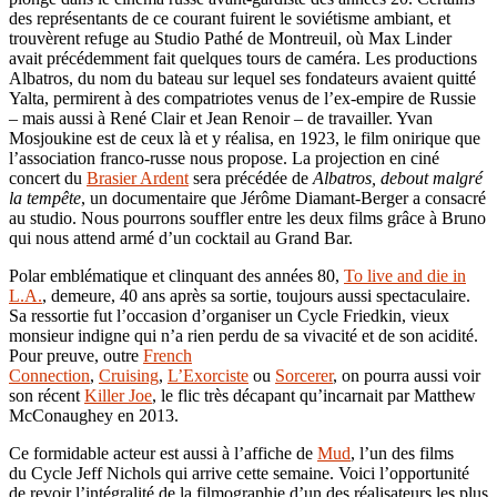
des représentants de ce courant fuirent le soviétisme ambiant, et
trouvèrent refuge au Studio Pathé de Montreuil, où Max Linder
avait précédemment fait quelques tours de caméra. Les productions
Albatros, du nom du bateau sur lequel ses fondateurs avaient quitté
Yalta, permirent à des compatriotes venus de l’ex-empire de Russie
– mais aussi à René Clair et Jean Renoir – de travailler. Yvan
Mosjoukine est de ceux là et y réalisa, en 1923, le film onirique que
l’association franco-russe nous propose. La projection en ciné
concert du
Brasier Ardent
sera précédée de
Albatros, debout malgré
la tempête
, un documentaire que Jérôme Diamant-Berger a consacré
au studio. Nous pourrons souffler entre les deux films grâce à Bruno
qui nous attend armé d’un cocktail au Grand Bar.
Polar emblématique et clinquant des années 80,
To live and die in
L.A.
, demeure, 40 ans après sa sortie, toujours aussi spectaculaire.
Sa ressortie fut l’occasion d’organiser un Cycle Friedkin, vieux
monsieur indigne qui n’a rien perdu de sa vivacité et de son acidité.
Pour preuve, outre
French
Connection
,
Cruising
,
L’Exorciste
ou
Sorcerer
, on pourra aussi voir
son récent
Killer Joe
, le flic très décapant qu’incarnait par Matthew
McConaughey en 2013.
Ce formidable acteur est aussi à l’affiche de
Mud
, l’un des films
du Cycle Jeff Nichols qui arrive cette semaine. Voici l’opportunité
de revoir l’intégralité de la filmographie d’un des réalisateurs les plus