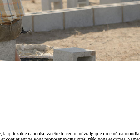
 la quinzaine cannoise va être le centre névralgique du cinéma mondia
 et continuent de vous proposer exclusivités, rééditions et cycles. Same