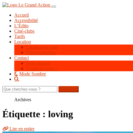
Aller
Toggle navigation
au
Accueil
contenu
Accessibilité
principal
L’Édito
Ciné-clubs
Tarifs
Location
Location de salle
Post-production
Contact
Nous trouver
Contactez-nous !
Mode Sombre
Rechercher
sur
le
Archives
site
Étiquette : loving
Lire en entier