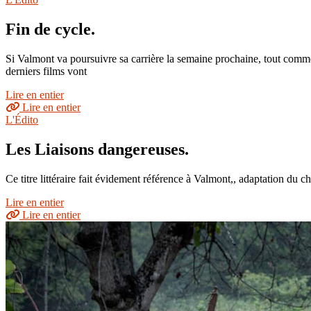
Fin de cycle.
Si Valmont va poursuivre sa carrière la semaine prochaine, tout com
derniers films vont
Lire en entier
Lire en entier
L'Édito
Les Liaisons dangereuses.
Ce titre littéraire fait évidement référence à Valmont,, adaptation du 
Lire en entier
Lire en entier