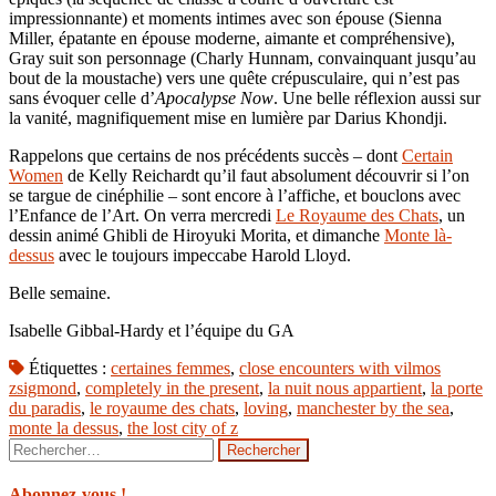
impressionnante) et moments intimes avec son épouse (Sienna
Miller, épatante en épouse moderne, aimante et compréhensive),
Gray suit son personnage (Charly Hunnam, convainquant jusqu’au
bout de la moustache) vers une quête crépusculaire, qui n’est pas
sans évoquer celle d’
Apocalypse Now
. Une belle réflexion aussi sur
la vanité, magnifiquement mise en lumière par Darius Khondji.
Rappelons que certains de nos précédents succès – dont
Certain
Women
de Kelly Reichardt qu’il faut absolument découvrir si l’on
se targue de cinéphilie – sont encore à l’affiche, et bouclons avec
l’Enfance de l’Art. On verra mercredi
Le Royaume des Chats
, un
dessin animé Ghibli de Hiroyuki Morita, et dimanche
Monte là-
dessus
avec le toujours impeccabe Harold Lloyd.
Belle semaine.
Isabelle Gibbal-Hardy et l’équipe du GA
Étiquettes :
certaines femmes
,
close encounters with vilmos
zsigmond
,
completely in the present
,
la nuit nous appartient
,
la porte
du paradis
,
le royaume des chats
,
loving
,
manchester by the sea
,
monte la dessus
,
the lost city of z
Rechercher :
Abonnez-vous !