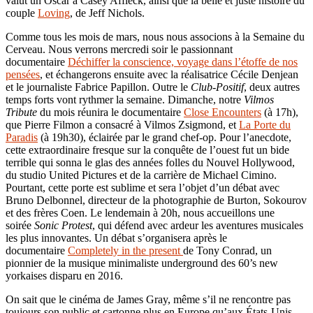
valut un Oscar à Casey Affleck, ainsi que la belle et juste histoire du
couple
Loving
, de Jeff Nichols.
Comme tous les mois de mars, nous nous associons à la Semaine du
Cerveau. Nous verrons mercredi soir le passionnant
documentaire
Déchiffer la conscience, voyage dans l’étoffe de nos
pensées
, et échangerons ensuite avec la réalisatrice Cécile Denjean
et le journaliste Fabrice Papillon. Outre le
Club-Positif
, deux autres
temps forts vont rythmer la semaine. Dimanche, notre
Vilmos
Tribute
du mois réunira le documentaire
Close Encounters
(à 17h),
que Pierre Filmon a consacré à Vilmos Zsigmond, et
La Porte du
Paradis
(à 19h30), éclairée par le grand chef-op. Pour l’anecdote,
cette extraordinaire fresque sur la conquête de l’ouest fut un bide
terrible qui sonna le glas des années folles du Nouvel Hollywood,
du studio United Pictures et de la carrière de Michael Cimino.
Pourtant, cette porte est sublime et sera l’objet d’un débat avec
Bruno Delbonnel, directeur de la photographie de Burton, Sokourov
et des frères Coen. Le lendemain à 20h, nous accueillons une
soirée
Sonic Protest
, qui défend avec ardeur les aventures musicales
les plus innovantes. Un débat s’organisera après le
documentaire
Completely in the present
de Tony Conrad, un
pionnier de la musique minimaliste underground des 60’s new
yorkaises disparu en 2016.
On sait que le cinéma de James Gray, même s’il ne rencontre pas
toujours son public et cartonne plus en Europe qu’aux États-Unis