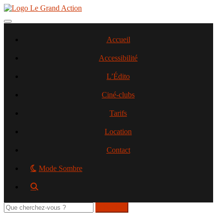
Aller
au
contenu
Toggle navigation
principal
Accueil
Accessibilité
L’Édito
Ciné-clubs
Tarifs
Location
Contact
Mode Sombre
Rechercher
sur