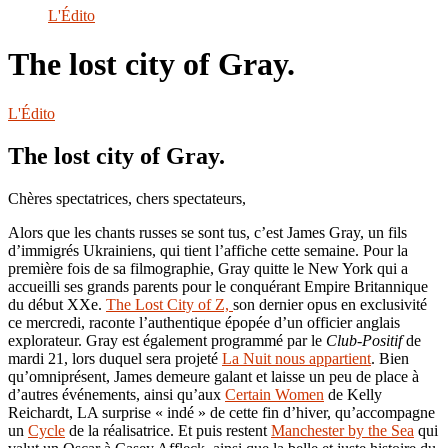
le
L'Édito
site
The lost city of Gray.
L'Édito
The lost city of Gray.
Chères spectatrices, chers spectateurs,
Alors que les chants russes se sont tus, c’est James Gray, un fils
d’immigrés Ukrainiens, qui tient l’affiche cette semaine. Pour la
première fois de sa filmographie, Gray quitte le New York qui a
accueilli ses grands parents pour le conquérant Empire Britannique
du début XXe.
The Lost City of Z,
son dernier opus en exclusivité
ce mercredi, raconte l’authentique épopée d’un officier anglais
explorateur. Gray est également programmé par le
Club-Positif
de
mardi 21, lors duquel sera projeté
La Nuit nous appartient
. Bien
qu’omniprésent, James demeure galant et laisse un peu de place à
d’autres événements, ainsi qu’aux
Certain Women
de Kelly
Reichardt, LA surprise « indé » de cette fin d’hiver, qu’accompagne
un
Cycle
de la réalisatrice. Et puis restent
Manchester by the Sea
qui