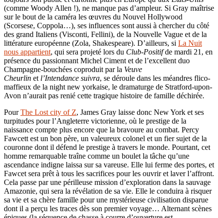
(comme Woody Allen !), ne manque pas d’ampleur. Si Gray maîtrise
sur le bout de la caméra les œuvres du Nouvel Hollywood
(Scorsese, Coppola…), ses influences sont aussi à chercher du côté
des grand Italiens (Visconti, Fellini), de la Nouvelle Vague et de la
littérature européenne (Zola, Shakespeare). D’ailleurs, si
La Nuit
nous appartient
, qui sera projeté lors du
Club-Positif
de mardi 21, en
présence du passionnant Michel Ciment et de l’excellent duo
Champagne-bouchées coproduit par la
Veuve
Cheurlin
et
l’Intendance suivra
, se déroule dans les méandres flico-
maffieux de la night new yorkaise, le dramaturge de Stratford-upon-
Avon n’aurait pas renié cette tragique histoire de famille déchirée.
Pour
The Lost city of Z
, James Gray laisse donc New York et ses
turpitudes pour l’Angleterre victorienne, où le prestige de la
naissance compte plus encore que la bravoure au combat. Percy
Fawcett est un bon père, un valeureux colonel et un fier sujet de la
couronne dont il défend le prestige à travers le monde. Pourtant, cet
homme remarquable traîne comme un boulet la tâche qu’une
ascendance indigne laissa sur sa vareuse. Elle lui ferme des portes, et
Fawcet sera prêt à tous les sacrifices pour les ouvrir et laver l’affront.
Cela passe par une périlleuse mission d’exploration dans la sauvage
Amazonie, qui sera la révélation de sa vie. Elle le conduira à risquer
sa vie et sa chère famille pour une mystérieuse civilisation disparue
dont il a perçu les traces dès son premier voyage… Alternant scènes
épiques (la séquence de chasse à courre d’ouverture est