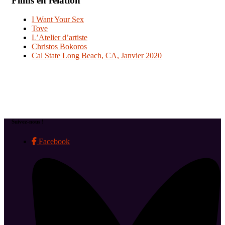
Films en relation
I Want Your Sex
Tove
L’Atelier d’artiste
Christos Bokoros
Cal State Long Beach, CA, Janvier 2020
Suivez-nous !
Facebook