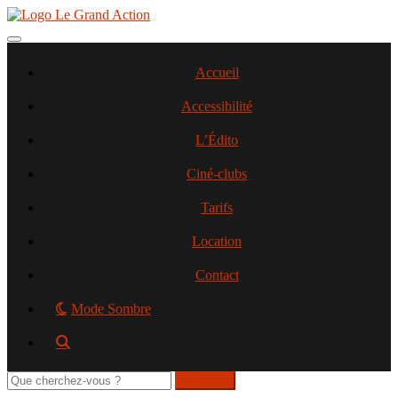
Aller
au
contenu
Toggle navigation
principal
Accueil
Accessibilité
L’Édito
Ciné-clubs
Tarifs
Location
Contact
Mode Sombre
Rechercher
sur