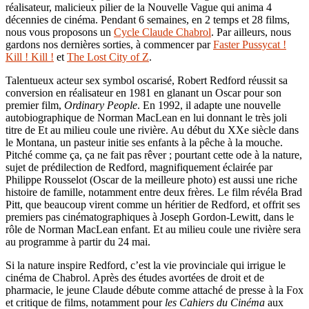
réalisateur, malicieux pilier de la Nouvelle Vague qui anima 4
décennies de cinéma. Pendant 6 semaines, en 2 temps et 28 films,
nous vous proposons un
Cycle Claude Chabrol
. Par ailleurs, nous
gardons nos dernières sorties, à commencer par
Faster Pussycat !
Kill ! Kill !
et
The Lost City of Z
.
Talentueux acteur sex symbol oscarisé, Robert Redford réussit sa
conversion en réalisateur en 1981 en glanant un Oscar pour son
premier film,
Ordinary People
. En 1992, il adapte une nouvelle
autobiographique de Norman MacLean en lui donnant le très joli
titre de Et au milieu coule une rivière. Au début du XXe siècle dans
le Montana, un pasteur initie ses enfants à la pêche à la mouche.
Pitché comme ça, ça ne fait pas rêver ; pourtant cette ode à la nature,
sujet de prédilection de Redford, magnifiquement éclairée par
Philippe Rousselot (Oscar de la meilleure photo) est aussi une riche
histoire de famille, notamment entre deux frères. Le film révéla Brad
Pitt, que beaucoup virent comme un héritier de Redford, et offrit ses
premiers pas cinématographiques à Joseph Gordon-Lewitt, dans le
rôle de Norman MacLean enfant. Et au milieu coule une rivière sera
au programme à partir du 24 mai.
Si la nature inspire Redford, c’est la vie provinciale qui irrigue le
cinéma de Chabrol. Après des études avortées de droit et de
pharmacie, le jeune Claude débute comme attaché de presse à la Fox
et critique de films, notamment pour
les Cahiers du Cinéma
aux