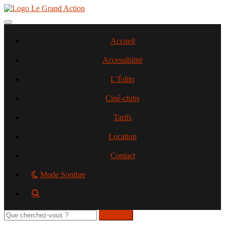
Aller
au
contenu
Toggle navigation
principal
Accueil
Accessibilité
L’Édito
Ciné-clubs
Tarifs
Location
Contact
Mode Sombre
Rechercher
sur