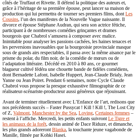
côtés de Truffaut et Rivette. Il défend la politique des auteurs et,
grâce à l’héritage de sa première épouse, peut lancer sa maison de
production qui lui permettra de tourner ses premiers films, dont
Les
Cousins
, l’un des manifestes de la Nouvelle Vague naissante. Il
divorce et épouse Stéphane Audran, qui sera son actrice fétiche,
participant à de nombreuses comédies grinçantes et drames
bourgeois que Chabrol s’amusera à composer avec malice.
Inimitable pour analyser les passions cachées, les haines tenaces et
les perversions inavouables que la bourgeoisie provinciale masque
sous de grands airs respectables, il passa avec la même aisance par le
prisme du polar, du film noir, de la comédie de mœurs ou de
l’adaptation littéraire. Décédé en 2010 à 80 ans, ce gourmet
blagueur cultivé fédéra une chouette bande de fidèles comédiens,
dont Bernadette Lafont, Isabelle Huppert, Jean-Claude Brialy, Jean
Yanne ou Jean Poiret. Pendant 6 semaines, notre Cycle Claude
Chabrol vous propose la presque exhaustive filmographie de ce
réalisateur-scénariste-producteur aussi généreux que réjouissant.
Avant de terminer rituellement avec L’Enfance de l’art, redisons que
nos précédents succès – Faster Pussycat ! Kill ! Kill !, The Lost City
of Z,
Valmont
,
Manchester by the Sea
,
Loving
,
Certaines femmes
–
restent à l’affiche. Mercredi, les petits enfants suivront
Le Tigre et
les animaux de la forêt
, dessin animé de Dace Riduze, et dimanche,
les plus grands adoreront
Blanka
, la touchante jeune vagabonde de
Manille, filmée par Kohki Hasei.