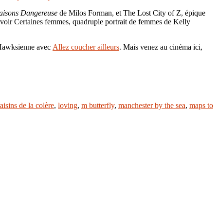
aisons Dangereuse
de Milos Forman, et The Lost City of Z, épique
e voir Certaines femmes, quadruple portrait de femmes de Kelly
 Hawksienne avec
Allez coucher ailleurs
. Mais venez au cinéma ici,
raisins de la colère
,
loving
,
m butterfly
,
manchester by the sea
,
maps to