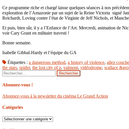
Ce programme riche et chargé laisse quelques séances à nos précédents
exploration de l’Amazonie par un sujet de la Reine Victoria signé Ja
Reichardt, Loving contre l’état de Virginie de Jeff Nichols, et Manches
Et puis, bien sûr, il y a l’Enfance de l’Art. Mercredi, animation de N
voir Cary Grant en militaire travesti !
Bonne semaine.
Isabelle Gibbal-Hardy et l’équipe du GA
Étiquettes :
a dangerous method
,
a history of violence
,
allez couche
the stars
,
spider
,
the lost city of z
,
valmont
,
vidéodrome
,
wallace &groo
Rechercher :
Abonnez-vous !
Abonnez-vous à la newsletter du cinéma Le Grand Action
Catégories
Catégories