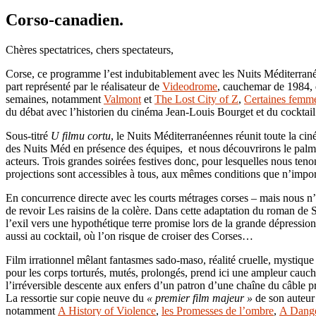
Corso-canadien.
Chères spectatrices, chers spectateurs,
Corse, ce programme l’est indubitablement avec les Nuits Méditerranéen
part représenté par le réalisateur de
Videodrome
, cauchemar de 1984,
semaines, notamment
Valmont
et
The Lost City of Z
,
Certaines femm
du débat avec l’historien du cinéma Jean-Louis Bourget et du cocktail 
Sous-titré
U filmu cortu
, le Nuits Méditerranéennes réunit toute la ci
des Nuits Méd en présence des équipes, et nous découvrirons le palmarè
acteurs. Trois grandes soirées festives donc, pour lesquelles nous tenon
projections sont accessibles à tous, aux mêmes conditions que n’impor
En concurrence directe avec les courts métrages corses – mais nous n’
de revoir Les raisins de la colère. Dans cette adaptation du roman d
l’exil vers une hypothétique terre promise lors de la grande dépressi
aussi au cocktail, où l’on risque de croiser des Corses…
Film irrationnel mêlant fantasmes sado-maso, réalité cruelle, mystique 
pour les corps torturés, mutés, prolongés, prend ici une ampleur cau
l’irréversible descente aux enfers d’un patron d’une chaîne du câble 
La ressortie sur copie neuve du
« premier film majeur »
de son auteur
notamment
A History of Violence
,
les Promesses de l’ombre
,
A Dang