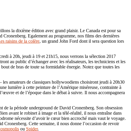
illons la dixième édition avec grand plaisir. Le Canada est pour sa
id Cronenberg. Egalement au programme, nos films des dernières
es raisins de la colère
, un grand John Ford dont il sera question lors
credi à 20h, jeudi à 19 et 21h15, nous verrons la sélection 2017
ont au public d’échanger avec les réalisateurs, les techniciens et les
 à bout de bras de toute sa formidable énergie. Notez que toutes les
 – les amateurs de classiques hollywoodiens choisiront jeudi à 20h30
ne lumière à cette peinture de l’Amérique miséreuse, contrainte à
 l’œuvre et de l’époque dans le débat à suivre. Il nous accompagnera
ent de la période underground de David Cronenberg. Son obsession
Bien avant le robinet à image et la télé-réalité, il nous entraîne dans
eodrome nécessite d’avoir le cœur bien accroché mais vaut le voyage.
id Cronenberg. Cette semaine, il nous donne l’occasion de revoir
osmopolis
ou
Spider
.