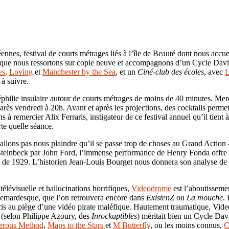
nes, festival de courts métrages liés à l’île de Beauté dont nous accue
 que nous ressortons sur copie neuve et accompagnons d’un Cycle Dav
es
,
Loving
et
Manchester by the Sea
, et un
Ciné-club des écoles
, avec
L
à suivre.
néphilie insulaire autour de courts métrages de moins de 40 minutes. Mer
s vendredi à 20h. Avant et après les projections, des cocktails permettr
s à remercier Alix Ferraris, instigateur de ce festival annuel qu’il tient
te quelle séance.
allons pas nous plaindre qu’il se passe trop de choses au Grand Action
e Steinbeck par John Ford, l’immense performance de Henry Fonda offre u
on de 1929. L’historien Jean-Louis Bourget nous donnera son analyse de
télévisuelle et hallucinations horrifiques,
Videodrome
est l’aboutissem
chemardesque, que l’on retrouvera encore dans
ExistenZ
ou
La mouche
. 
pris au piège d’une vidéo pirate maléfique. Hautement traumatique, Vid
 (selon Philippe Azoury, des
Inrockuptibles
) méritait bien un Cycle Dav
erous Method
,
Maps to the Stars
et
M Butterfly
, ou les moins connus,
C