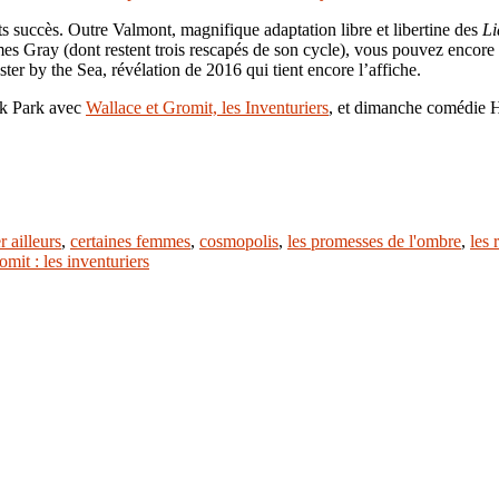
 succès. Outre Valmont, magnifique adaptation libre et libertine des
Li
mes Gray (dont restent trois rescapés de son cycle), vous pouvez encor
ter by the Sea, révélation de 2016 qui tient encore l’affiche.
ick Park avec
Wallace et Gromit, les Inventuriers
, et dimanche comédie
r ailleurs
,
certaines femmes
,
cosmopolis
,
les promesses de l'ombre
,
les 
mit : les inventuriers