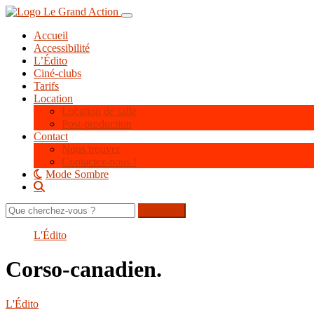
Aller
Toggle navigation
au
Accueil
contenu
Accessibilité
principal
L’Édito
Ciné-clubs
Tarifs
Location
Location de salle
Post-production
Contact
Nous trouver
Contactez-nous !
Mode Sombre
Rechercher
sur
le
L'Édito
site
Corso-canadien.
L'Édito