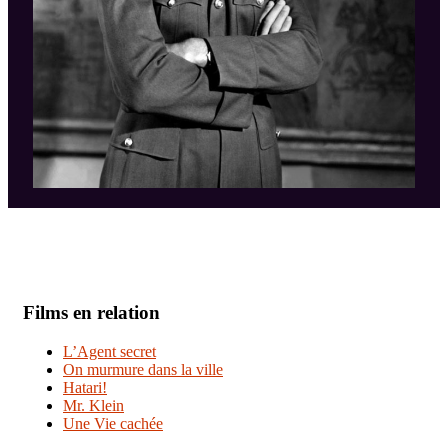
Films en relation
L’Agent secret
On murmure dans la ville
Hatari!
Mr. Klein
Une Vie cachée