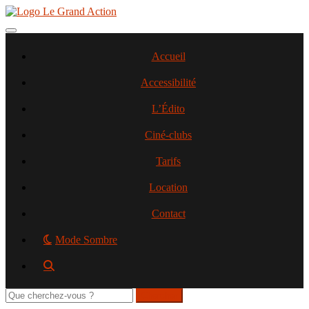
Aller
au
contenu
Toggle navigation
principal
Accueil
Accessibilité
L’Édito
Ciné-clubs
Tarifs
Location
Contact
Mode Sombre
Rechercher
sur