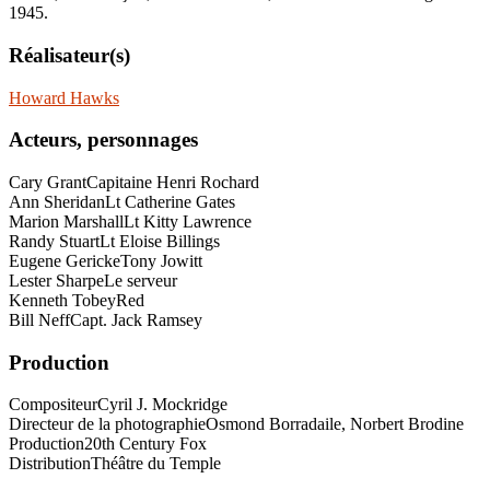
1945.
Réalisateur(s)
Howard Hawks
Acteurs, personnages
Cary Grant
Capitaine Henri Rochard
Ann Sheridan
Lt Catherine Gates
Marion Marshall
Lt Kitty Lawrence
Randy Stuart
Lt Eloise Billings
Eugene Gericke
Tony Jowitt
Lester Sharpe
Le serveur
Kenneth Tobey
Red
Bill Neff
Capt. Jack Ramsey
Production
Compositeur
Cyril J. Mockridge
Directeur de la photographie
Osmond Borradaile, Norbert Brodine
Production
20th Century Fox
Distribution
Théâtre du Temple