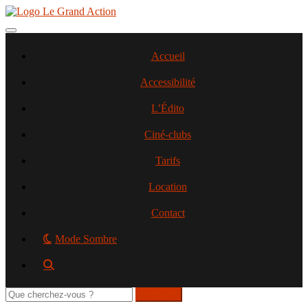
Aller
au
contenu
Toggle navigation
principal
Accueil
Accessibilité
L’Édito
Ciné-clubs
Tarifs
Location
Contact
Mode Sombre
Rechercher
sur