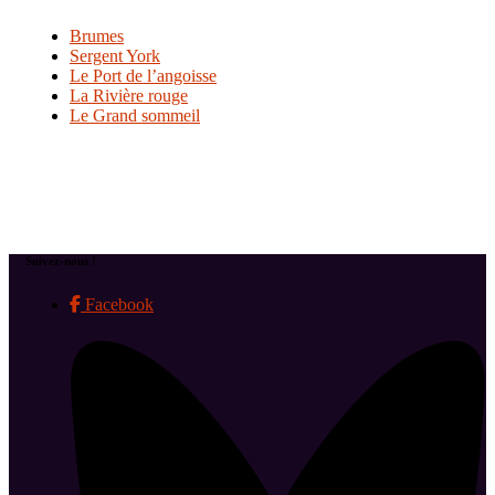
Brumes
Sergent York
Le Port de l’angoisse
La Rivière rouge
Le Grand sommeil
Suivez-nous !
Facebook