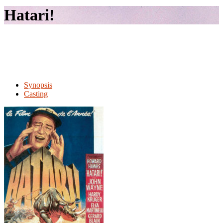
le
Hatari!
site
Synopsis
Casting