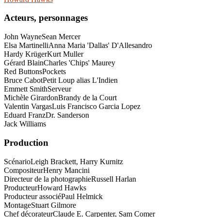
Acteurs, personnages
John Wayne
Sean Mercer
Elsa Martinelli
Anna Maria 'Dallas' D'Allesandro
Hardy Krüger
Kurt Muller
Gérard Blain
Charles 'Chips' Maurey
Red Buttons
Pockets
Bruce Cabot
Petit Loup alias L'Indien
Emmett Smith
Serveur
Michèle Girardon
Brandy de la Court
Valentin Vargas
Luis Francisco Garcia Lopez
Eduard Franz
Dr. Sanderson
Jack Williams
Production
Scénario
Leigh Brackett, Harry Kurnitz
Compositeur
Henry Mancini
Directeur de la photographie
Russell Harlan
Producteur
Howard Hawks
Producteur associé
Paul Helmick
Montage
Stuart Gilmore
Chef décorateur
Claude E. Carpenter, Sam Comer