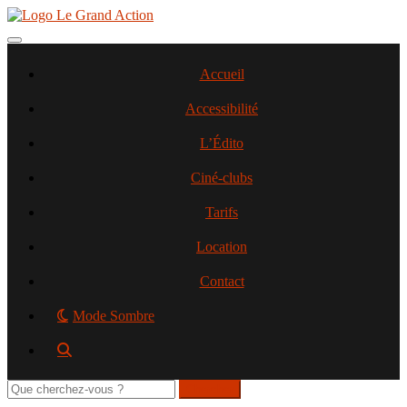
Aller
au
contenu
Toggle navigation
principal
Accueil
Accessibilité
L’Édito
Ciné-clubs
Tarifs
Location
Contact
Mode Sombre
Rechercher
sur