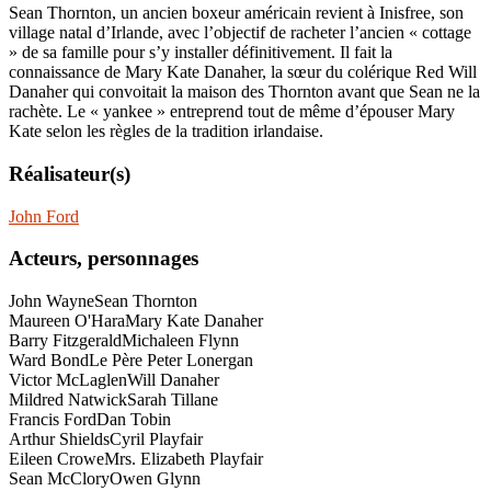
Sean Thornton, un ancien boxeur américain revient à Inisfree, son
village natal d’Irlande, avec l’objectif de racheter l’ancien « cottage
» de sa famille pour s’y installer définitivement. Il fait la
connaissance de Mary Kate Danaher, la sœur du colérique Red Will
Danaher qui convoitait la maison des Thornton avant que Sean ne la
rachète. Le « yankee » entreprend tout de même d’épouser Mary
Kate selon les règles de la tradition irlandaise.
Réalisateur(s)
John Ford
Acteurs, personnages
John Wayne
Sean Thornton
Maureen O'Hara
Mary Kate Danaher
Barry Fitzgerald
Michaleen Flynn
Ward Bond
Le Père Peter Lonergan
Victor McLaglen
Will Danaher
Mildred Natwick
Sarah Tillane
Francis Ford
Dan Tobin
Arthur Shields
Cyril Playfair
Eileen Crowe
Mrs. Elizabeth Playfair
Sean McClory
Owen Glynn