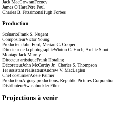
Jack MacGowran
Feeney
James O'Hara
Père Paul
Charles B. Fitzsimons
Hugh Forbes
Production
Scénario
Frank S. Nugent
Compositeur
Victor Young
Producteur
John Ford, Merian C. Cooper
Directeur de la photographie
Winton C. Hoch, Archie Stout
Montage
Jack Murray
Directeur artistique
Frank Hotaling
Décorateur
John McCarthy Jr., Charles S. Thompson
1er assistant réalisateur
Andrew V. MacLaglen
Chef costumier
Adele Palmer
Production
Argosy productions, Republic Pictures Corporation
Distributeur
Swashbuckler Films
Projections à venir