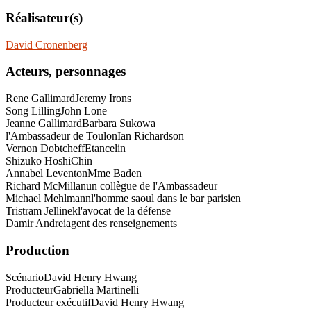
Réalisateur(s)
David Cronenberg
Acteurs, personnages
Rene Gallimard
Jeremy Irons
Song Lilling
John Lone
Jeanne Gallimard
Barbara Sukowa
l'Ambassadeur de Toulon
Ian Richardson
Vernon Dobtcheff
Etancelin
Shizuko Hoshi
Chin
Annabel Leventon
Mme Baden
Richard McMillan
un collègue de l'Ambassadeur
Michael Mehlmann
l'homme saoul dans le bar parisien
Tristram Jellinek
l'avocat de la défense
Damir Andrei
agent des renseignements
Production
Scénario
David Henry Hwang
Producteur
Gabriella Martinelli
Producteur exécutif
David Henry Hwang