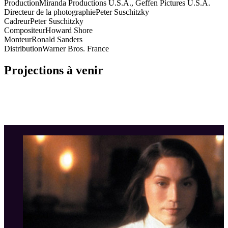
Production
Miranda Productions U.S.A., Geffen Pictures U.S.A.
Directeur de la photographie
Peter Suschitzky
Cadreur
Peter Suschitzky
Compositeur
Howard Shore
Monteur
Ronald Sanders
Distribution
Warner Bros. France
Projections à venir