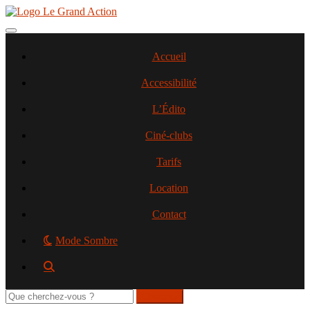
Aller
au
contenu
Toggle navigation
principal
Accueil
Accessibilité
L’Édito
Ciné-clubs
Tarifs
Location
Contact
Mode Sombre
Rechercher
sur