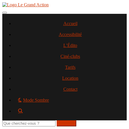
Aller
au
contenu
Toggle navigation
principal
Accueil
Accessibilité
L’Édito
Ciné-clubs
Tarifs
Location
Contact
Mode Sombre
Rechercher
sur