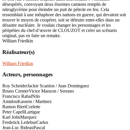
désespérés, convoyant deux énormes camions remplis de
nitroglycérine pour éteindre un puit de pétrole en feu. Cela
ressemblait à une métaphore des nations en guerre, qui devaient soit
trouver le moyen de coopérer, soit se détruire entre-elles dans un
désastre nucléaire. Je voulais changer les personnages et les
péripéties du chef-d’œuvre de CLOUZOT et créer un scénario
original, pas en faire un remake.
William Friedkin
Réalisateur(s)
William Friedkin
Acteurs, personnages
Roy Scheider
Jackie Scanlon / Juan Dominguez
Bruno Cremer
Victor Manzon / Serrano
Francisco Rabal
Nilo
Amidou
Kassem / Martinez
Ramon Bieri
Corlette
Peter Capell
Lartigue
Karl John
Marquez
Frederick Ledebur
Carlos
Jean-Luc Bideau
Pascal