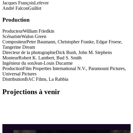
Jacques François
Lefevre
André Falcon
Guillot
Production
Producteur
William Friedkin
Scénariste
Walon Green
Compositeur
Peter Baumann, Christopher Franke, Edgar Froese,
Tangerine Dream
Directeur de la photographie
Dick Bush, John M. Stephens
Monteur
Robert K. Lambert, Bud S. Smith
Ingénieur du son
Jean-Louis Ducarme
Production
Film Properties International N.V., Paramount Pictures,
Universal Pictures
Distribution
BAC Films, La Rabbia
Projections à venir