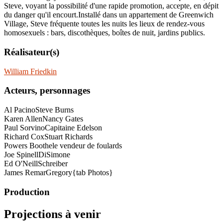
Steve, voyant la possibilité d'une rapide promotion, accepte, en dépit
du danger qu'il encourt.Installé dans un appartement de Greenwich
Village, Steve fréquente toutes les nuits les lieux de rendez-vous
homosexuels : bars, discothèques, boîtes de nuit, jardins publics.
Réalisateur(s)
William Friedkin
Acteurs, personnages
Al Pacino
Steve Burns
Karen Allen
Nancy Gates
Paul Sorvino
Capitaine Edelson
Richard Cox
Stuart Richards
Powers Boothe
le vendeur de foulards
Joe Spinell
DiSimone
Ed O'Neill
Schreiber
James Remar
Gregory{tab Photos}
Production
Projections à venir