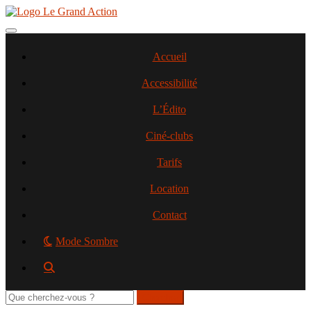
Aller
au
contenu
Toggle navigation
principal
Accueil
Accessibilité
L’Édito
Ciné-clubs
Tarifs
Location
Contact
Mode Sombre
Rechercher
sur