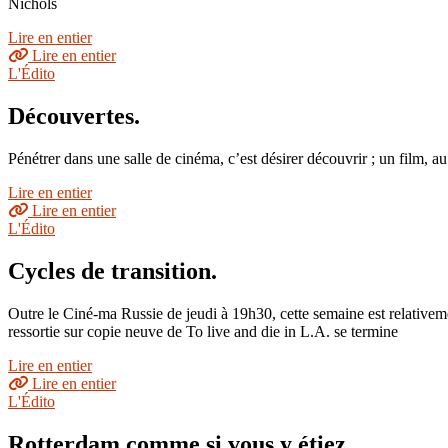
Nichols
Lire en entier
Lire en entier
L'Édito
Découvertes.
Pénétrer dans une salle de cinéma, c’est désirer découvrir ; un film, a
Lire en entier
Lire en entier
L'Édito
Cycles de transition.
Outre le Ciné-ma Russie de jeudi à 19h30, cette semaine est relative
ressortie sur copie neuve de To live and die in L.A. se termine
Lire en entier
Lire en entier
L'Édito
Rotterdam comme si vous y étiez.