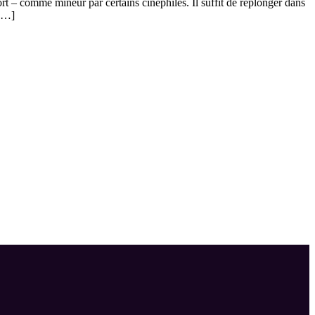
rt – comme mineur par certains cinéphiles. Il suffit de replonger dans
 […]