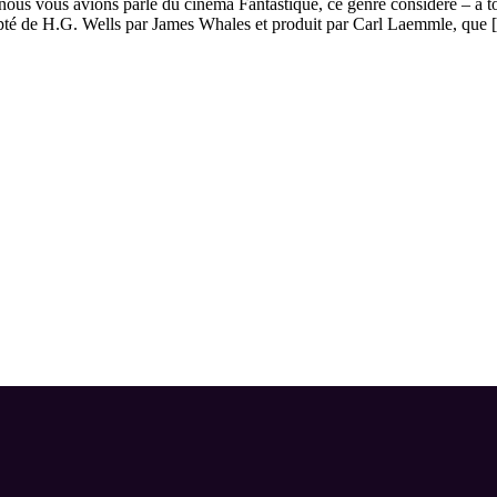
 nous vous avions parlé du cinéma Fantastique, ce genre considéré – à to
dapté de H.G. Wells par James Whales et produit par Carl Laemmle, que