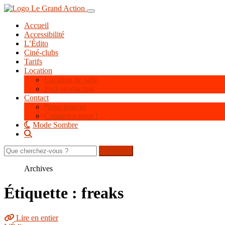
Aller
Toggle navigation
au
Accueil
contenu
Accessibilité
principal
L’Édito
Ciné-clubs
Tarifs
Location
Location de salle
Post-production
Contact
Nous trouver
Contactez-nous !
Mode Sombre
Rechercher
sur
le
Archives
site
Étiquette : freaks
Lire en entier