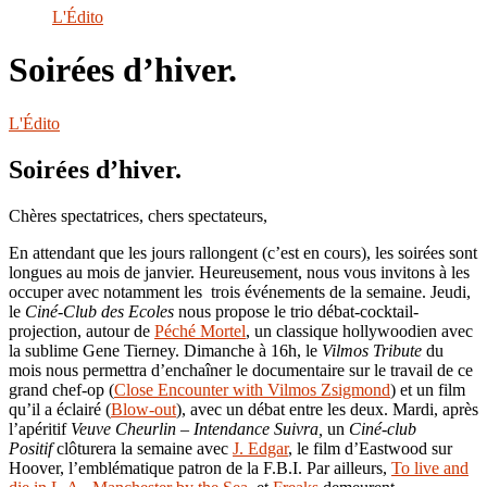
le
L'Édito
site
Soirées d’hiver.
L'Édito
Soirées d’hiver.
Chères spectatrices, chers spectateurs,
En attendant que les jours rallongent (c’est en cours), les soirées sont
longues au mois de janvier. Heureusement, nous vous invitons à les
occuper avec notamment les trois événements de la semaine. Jeudi,
le
Ciné-Club des Ecoles
nous propose le trio débat-cocktail-
projection, autour de
Péché Mortel
, un classique hollywoodien avec
la sublime Gene Tierney. Dimanche à 16h, le
Vilmos Tribute
du
mois nous permettra d’enchaîner le documentaire sur le travail de ce
grand chef-op (
Close Encounter with Vilmos Zsigmond
) et un film
qu’il a éclairé (
Blow-out
), avec un débat entre les deux. Mardi, après
l’apéritif
Veuve Cheurlin – Intendance Suivra,
un
Ciné-club
Positif
clôturera la semaine avec
J. Edgar
, le film d’Eastwood sur
Hoover, l’emblématique patron de la F.B.I. Par ailleurs,
To live and