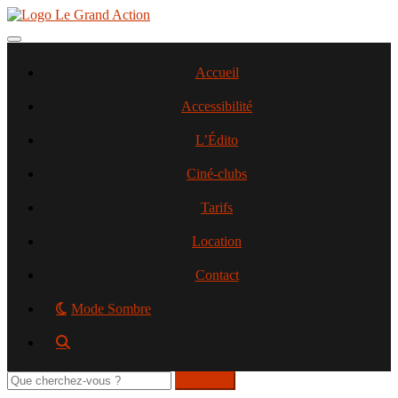
Aller
au
contenu
Toggle navigation
principal
Accueil
Accessibilité
L’Édito
Ciné-clubs
Tarifs
Location
Contact
Mode Sombre
Rechercher
sur