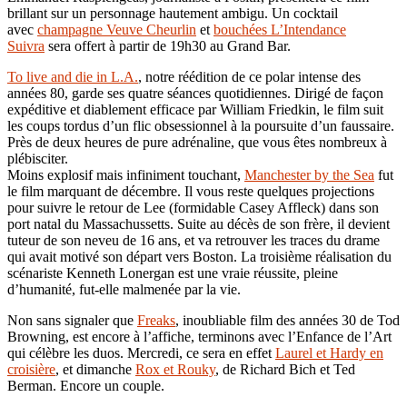
brillant sur un personnage hautement ambigu. Un cocktail
avec
champagne Veuve Cheurlin
et
bouchées L’Intendance
Suivra
sera offert à partir de 19h30 au Grand Bar.
To live and die in L.A.
, notre réédition de ce polar intense des
années 80, garde ses quatre séances quotidiennes. Dirigé de façon
expéditive et diablement efficace par William Friedkin, le film suit
les coups tordus d’un flic obsessionnel à la poursuite d’un faussaire.
Près de deux heures de pure adrénaline, que vous êtes nombreux à
plébisciter.
Moins explosif mais infiniment touchant,
Manchester by the Sea
fut
le film marquant de décembre. Il vous reste quelques projections
pour suivre le retour de Lee (formidable Casey Affleck) dans son
port natal du Massachussetts. Suite au décès de son frère, il devient
tuteur de son neveu de 16 ans, et va retrouver les traces du drame
qui avait motivé son départ vers Boston. La troisième réalisation du
scénariste Kenneth Lonergan est une vraie réussite, pleine
d’humanité, fut-elle malmenée par la vie.
Non sans signaler que
Freaks
, inoubliable film des années 30 de Tod
Browning, est encore à l’affiche, terminons avec l’Enfance de l’Art
qui célèbre les duos. Mercredi, ce sera en effet
Laurel et Hardy en
croisière
, et dimanche
Rox et Rouky
, de Richard Bich et Ted
Berman. Encore un couple.