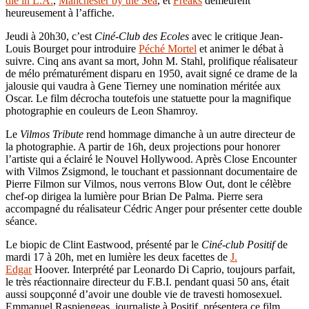
die in L.A.
,
Manchester by the Sea
, et
Freaks
demeurent
heureusement à l’affiche.
Jeudi à 20h30, c’est
Ciné-Club des Ecoles
avec le critique Jean-
Louis Bourget pour introduire
Péché Mortel
et animer le débat à
suivre. Cinq ans avant sa mort, John M. Stahl, prolifique réalisateur
de mélo prématurément disparu en 1950, avait signé ce drame de la
jalousie qui vaudra à Gene Tierney une nomination méritée aux
Oscar. Le film décrocha toutefois une statuette pour la magnifique
photographie en couleurs de Leon Shamroy.
Le
Vilmos Tribute
rend hommage dimanche à un autre directeur de
la photographie. A partir de 16h, deux projections pour honorer
l’artiste qui a éclairé le Nouvel Hollywood. Après Close Encounter
with Vilmos Zsigmond, le touchant et passionnant documentaire de
Pierre Filmon sur Vilmos, nous verrons Blow Out, dont le célèbre
chef-op dirigea la lumière pour Brian De Palma. Pierre sera
accompagné du réalisateur Cédric Anger pour présenter cette double
séance.
Le biopic de Clint Eastwood, présenté par le
Ciné-club Positif
de
mardi 17 à 20h, met en lumière les deux facettes de
J.
Edgar
Hoover. Interprété par Leonardo Di Caprio, toujours parfait,
le très réactionnaire directeur du F.B.I. pendant quasi 50 ans, était
aussi soupçonné d’avoir une double vie de travesti homosexuel.
Emmanuel Raspiengeas, journaliste à Positif, présentera ce film