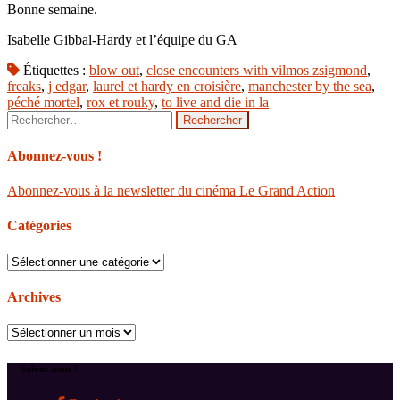
Bonne semaine.
Isabelle Gibbal-Hardy et l’équipe du GA
Étiquettes :
blow out
,
close encounters with vilmos zsigmond
,
freaks
,
j edgar
,
laurel et hardy en croisière
,
manchester by the sea
,
péché mortel
,
rox et rouky
,
to live and die in la
Rechercher :
Abonnez-vous !
Abonnez-vous à la newsletter du cinéma Le Grand Action
Catégories
Catégories
Archives
Archives
Suivez-nous !