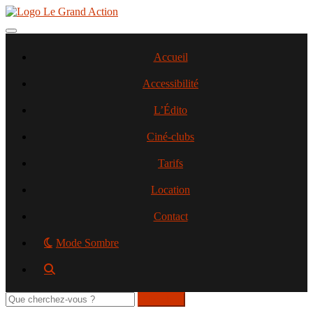
Aller
au
contenu
Toggle navigation
principal
Accueil
Accessibilité
L’Édito
Ciné-clubs
Tarifs
Location
Contact
Mode Sombre
Rechercher
sur