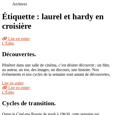
le
Archives
site
Étiquette : laurel et hardy en
croisière
Lire en entier
L'Édito
Découvertes.
Pénétrer dans une salle de cinéma, c’est désirer découvrir ; un film,
au auteur, un ton, des images, un discours, une histoire. Nos
événements et nos cycles de la semaine sont autant de découvertes,
Lire en entier
Lire en entier
L'Édito
Cycles de transition.
Outre le Ciné-ma Russie de jeudi à 19h30, cette semaine est