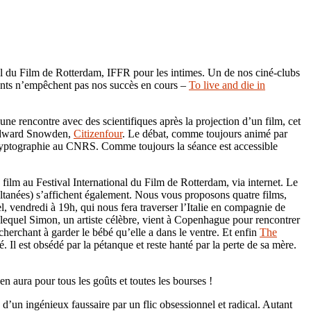
al du Film de Rotterdam, IFFR pour les intimes. Un de nos ciné-clubs
nts n’empêchent pas nos succès en cours –
To live and die in
ne rencontre avec des scientifiques après la projection d’un film, cet
e Edward Snowden,
Citi
z
enfour
. Le débat, comme toujours animé par
 cryptographie au CNRS. Comme toujours la séance est accessible
 film au Festival International du Film de Rotterdam, via internet. Le
multanées) s’affichent également. Nous vous proposons quatre films,
 vendredi à 19h, qui nous fera traverser l’Italie en compagnie de
 lequel Simon, un artiste célèbre, vient à Copenhague pour rencontrer
cherchant à garder le bébé qu’elle a dans le ventre. Et enfin
The
l est obsédé par la pétanque et reste hanté par la perte de sa mère.
n aura pour tous les goûts et toutes les bourses !
 d’un ingénieux faussaire par un flic obsessionnel et radical. Autant