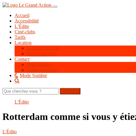
Aller
Toggle navigation
au
Accueil
contenu
Accessibilité
principal
L’Édito
Ciné-clubs
Tarifs
Location
Location de salle
Post-production
Contact
Nous trouver
Contactez-nous !
Mode Sombre
Rechercher
sur
le
L'Édito
site
Rotterdam comme si vous y étie
L'Édito