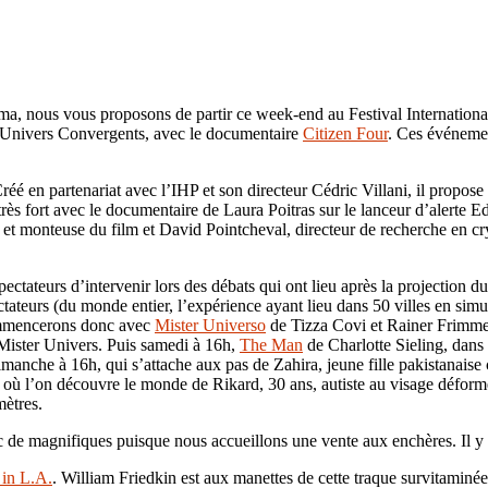
ma, nous vous proposons de partir ce week-end au Festival Internation
lub Univers Convergents, avec le documentaire
Citizen Four
. Ces événeme
 en partenariat avec l’IHP et son directeur Cédric Villani, il propose u
rès fort avec le documentaire de Laura Poitras sur le lanceur d’alert
e et monteuse du film et David Pointcheval, directeur de recherche en
tateurs d’intervenir lors des débats qui ont lieu après la projection du
ectateurs (du monde entier, l’expérience ayant lieu dans 50 villes en si
commencerons donc avec
Mister Universo
de Tizza Covi et Rainer Frimmel,
 Mister Univers. Puis samedi à 16h,
The Man
de Charlotte Sieling, dans
manche à 16h, qui s’attache aux pas de Zahira, jeune fille pakistanaise 
 l’on découvre le monde de Rikard, 30 ans, autiste au visage déformé. I
mètres.
vec de magnifiques puisque nous accueillons une vente aux enchères. Il y e
 in L.A.
. William Friedkin est aux manettes de cette traque survitaminée