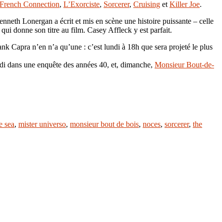
French Connection
,
L’Exorciste
,
Sorce
r
er
,
Cruising
et
Killer Joe
.
Kenneth Lonergan a écrit et mis en scène une histoire puissante – celle
ui donne son titre au film. Casey Affleck y est parfait.
nk Capra n’en n’a qu’une : c’est lundi à 18h que sera projeté le plus
rdi dans une enquête des années 40, et, dimanche,
Monsieur Bout-de-
e sea
,
mister universo
,
monsieur bout de bois
,
noces
,
sorcerer
,
the