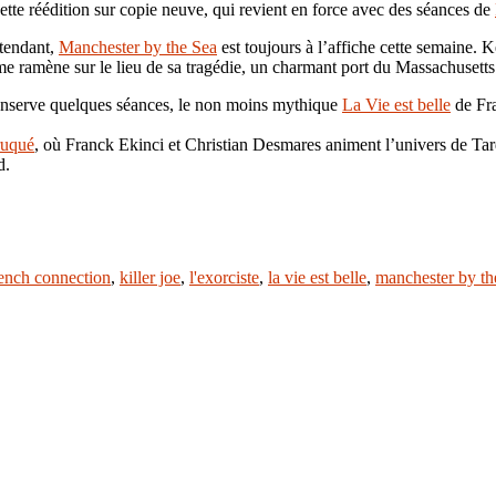
te réédition sur copie neuve, qui revient en force avec des séances de
ttendant,
Manchester by the Sea
est toujours à l’affiche cette semaine. 
 ramène sur le lieu de sa tragédie, un charmant port du Massachusetts q
onserve quelques séances, le non moins mythique
La Vie est belle
de Fra
ruqué
, où Franck Ekinci et Christian Desmares animent l’univers de Ta
d.
rench connection
,
killer joe
,
l'exorciste
,
la vie est belle
,
manchester by th