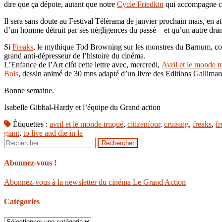
dire que ça dépote, autant que notre
Cycle Friedkin
qui accompagne cet
Il sera sans doute au Festival Télérama de janvier prochain mais, en a
d’un homme détruit par ses négligences du passé – et qu’un autre drame
Si
Freaks
, le mythique Tod Browning sur les monstres du Barnum, c
grand anti-dépresseur de l’histoire du cinéma.
L’Enfance de l’Art clôt cette lettre avec, mercredi,
Avril et le monde t
Bois
, dessin animé de 30 mns adapté d’un livre des Editions Gallimar
Bonne semaine.
Isabelle Gibbal-Hardy et l’équipe du Grand action
Étiquettes :
avril et le monde truqué
,
citizenfour
,
cruising
,
freaks
,
f
giant
,
to live and die in la
Rechercher :
Abonnez-vous !
Abonnez-vous à la newsletter du cinéma Le Grand Action
Catégories
Catégories