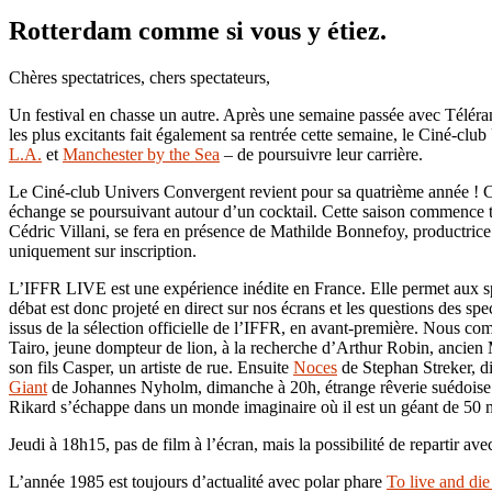
Rotterdam comme si vous y étiez.
Chères spectatrices, chers spectateurs,
Un festival en chasse un autre. Après une semaine passée avec Téléra
les plus excitants fait également sa rentrée cette semaine, le Ciné-c
L.A.
et
Manchester
by the Sea
– de poursuivre leur carrière.
Le Ciné-club Univers Convergent revient pour sa quatrième année ! Créé
échange se poursuivant autour d’un cocktail. Cette saison commence t
Cédric Villani, se fera en présence de Mathilde Bonnefoy, productric
uniquement sur inscription.
L’IFFR LIVE est une expérience inédite en France. Elle permet aux spec
débat est donc projeté en direct sur nos écrans et les questions des sp
issus de la sélection officielle de l’IFFR, en avant-première. Nous 
Tairo, jeune dompteur de lion, à la recherche d’Arthur Robin, ancien
son fils Casper, un artiste de rue. Ensuite
Noces
de Stephan Streker, di
Giant
de Johannes Nyholm, dimanche à 20h, étrange rêverie suédoise où
Rikard s’échappe dans un monde imaginaire où il est un géant de 50 
Jeudi à 18h15, pas de film à l’écran, mais la possibilité de repartir a
L’année 1985 est toujours d’actualité avec polar phare
To live and die