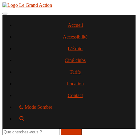
Aller
au
contenu
Toggle navigation
principal
Accueil
Accessibilité
L’Édito
Ciné-clubs
Tarifs
Location
Contact
Mode Sombre
Rechercher
sur