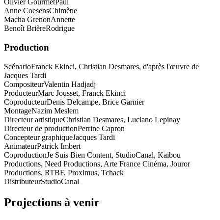
Olivier Gourmet
Paul
Anne Coesens
Chimène
Macha Grenon
Annette
Benoît Brière
Rodrigue
Production
Scénario
Franck Ekinci, Christian Desmares, d'après l'œuvre de
Jacques Tardi
Compositeur
Valentin Hadjadj
Producteur
Marc Jousset, Franck Ekinci
Coproducteur
Denis Delcampe, Brice Garnier
Montage
Nazim Meslem
Directeur artistique
Christian Desmares, Luciano Lepinay
Directeur de production
Perrine Capron
Concepteur graphique
Jacques Tardi
Animateur
Patrick Imbert
Coproduction
Je Suis Bien Content, StudioCanal, Kaibou
Productions, Need Productions, Arte France Cinéma, Jouror
Productions, RTBF, Proximus, Tchack
Distributeur
StudioCanal
Projections à venir