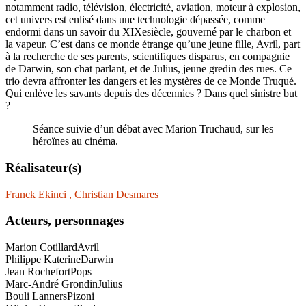
notamment radio, télévision, électricité, aviation, moteur à explosion,
cet univers est enlisé dans une technologie dépassée, comme
endormi dans un savoir du XIXesiècle, gouverné par le charbon et
la vapeur. C’est dans ce monde étrange qu’une jeune fille, Avril, part
à la recherche de ses parents, scientifiques disparus, en compagnie
de Darwin, son chat parlant, et de Julius, jeune gredin des rues. Ce
trio devra affronter les dangers et les mystères de ce Monde Truqué.
Qui enlève les savants depuis des décennies ? Dans quel sinistre but
?
Séance suivie d’un débat avec Marion Truchaud, sur les
héroïnes au cinéma.
Réalisateur(s)
Franck Ekinci
, Christian Desmares
Acteurs, personnages
Marion Cotillard
Avril
Philippe Katerine
Darwin
Jean Rochefort
Pops
Marc-André Grondin
Julius
Bouli Lanners
Pizoni