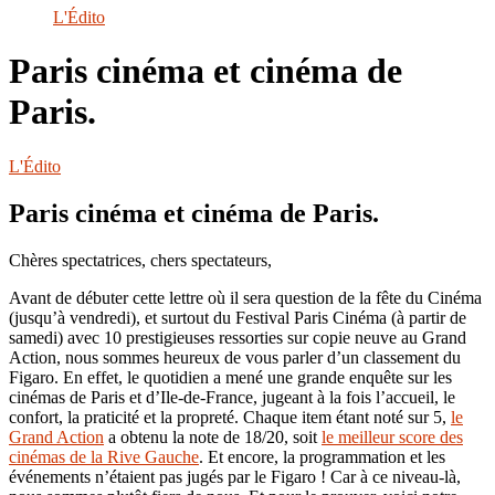
le
L'Édito
site
Paris cinéma et cinéma de
Paris.
L'Édito
Paris cinéma et cinéma de Paris.
Chères spectatrices, chers spectateurs,
Avant de débuter cette lettre où il sera question de la fête du Cinéma
(jusqu’à vendredi), et surtout du Festival Paris Cinéma (à partir de
samedi) avec 10 prestigieuses ressorties sur copie neuve au Grand
Action, nous sommes heureux de vous parler d’un classement du
Figaro. En effet, le quotidien a mené une grande enquête sur les
cinémas de Paris et d’Ile-de-France, jugeant à la fois l’accueil, le
confort, la praticité et la propreté. Chaque item étant noté sur 5,
le
Grand Action
a obtenu la note de 18/20, soit
le meilleur score des
cinémas de la Rive Gauche
. Et encore, la programmation et les
événements n’étaient pas jugés par le Figaro ! Car à ce niveau-là,