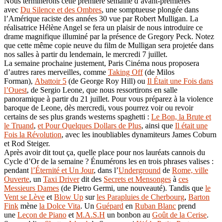
Nous terminerons cette première semaine d’avant-premières
avec
Du Silence et des Ombres
, une somptueuse plongée dans
l’Amérique raciste des années 30 vue par Robert Mulligan. La
réalisatrice Hélène Angel se fera un plaisir de nous introduire ce
drame magnifique illuminé par la présence de Gregory Peck. Notez
que cette même copie neuve du film de Mulligan sera projetée dans
nos salles à partir du lendemain, le mercredi 7 juillet.
La semaine prochaine justement, Paris Cinéma nous proposera
d’autres rares merveilles, comme
Taking Off
(de Milos
Forman),
Abattoir 5
(de George Roy Hill) ou
Il Était une Fois dans
l’Ouest
, de Sergio Leone, que nous ressortirons en salle
panoramique à partir du 21 juillet. Pour vous préparez à la violence
baroque de Leone, dès mercredi, vous pourrez voir ou revoir
certains de ses plus grands westerns spaghetti :
Le Bon, la Brute et
le Truand
,
et Pour Quelques Dollars de Plus
, ainsi que
Il était une
Fois la Révolution
, avec les inoubliables dynamiteurs James Coburn
et Rod Steiger.
Après avoir dit tout ça, quelle place pour nos lauréats cannois du
Cycle d’Or de la semaine ? Énumérons les en trois phrases valises :
pendant
l’Éternité et Un Jour
, dans l’
Underground
de
Rome, ville
Ouverte
, un
Taxi Driver
dit des
Secrets et Mensonges
à
ces
Messieurs Dames
(de Pietro Germi, une nouveauté). Tandis que
le
Vent se Lève
et
Blow Up
sur
les Parapluies de Cherbourg
,
Barton
Fink
mène
la Dolce Vita
. Un
Guépard
en
Ruban Blanc
prend
une
Leçon de Piano
et
M.A.S.H
un bonbon au
Goût de la Cerise
.