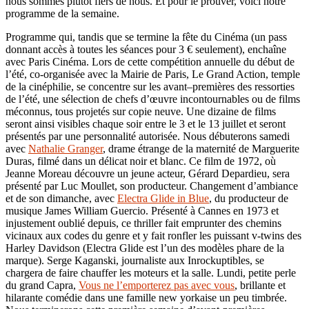
nous sommes plutôt fiers de nous. Et pour le prouver, voici notre
programme de la semaine.
Programme qui, tandis que se termine la fête du Cinéma (un pass
donnant accès à toutes les séances pour 3 € seulement), enchaîne
avec Paris Cinéma. Lors de cette compétition annuelle du début de
l’été, co-organisée avec la Mairie de Paris, Le Grand Action, temple
de la cinéphilie, se concentre sur les avant–premières des ressorties
de l’été, une sélection de chefs d’œuvre incontournables ou de films
méconnus, tous projetés sur copie neuve. Une dizaine de films
seront ainsi visibles chaque soir entre le 3 et le 13 juillet et seront
présentés par une personnalité autorisée. Nous débuterons samedi
avec
Nathalie Granger
, drame étrange de la maternité de Marguerite
Duras, filmé dans un délicat noir et blanc. Ce film de 1972, où
Jeanne Moreau découvre un jeune acteur, Gérard Depardieu, sera
présenté par Luc Moullet, son producteur. Changement d’ambiance
et de son dimanche, avec
Electra Glide in Blue
, du producteur de
musique James William Guercio. Présenté à Cannes en 1973 et
injustement oublié depuis, ce thriller fait emprunter des chemins
vicinaux aux codes du genre et y fait ronfler les puissant v-twins des
Harley Davidson (Electra Glide est l’un des modèles phare de la
marque). Serge Kaganski, journaliste aux Inrockuptibles, se
chargera de faire chauffer les moteurs et la salle. Lundi, petite perle
du grand Capra,
Vous ne l’emporterez pas avec vous
, brillante et
hilarante comédie dans une famille new yorkaise un peu timbrée.