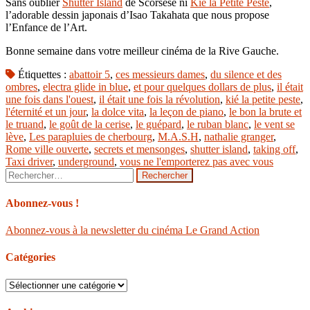
Sans oublier
Shutter Island
de Scorsese ni
Kié la Petite Peste
,
l’adorable dessin japonais d’Isao Takahata que nous propose
l’Enfance de l’Art.
Bonne semaine dans votre meilleur cinéma de la Rive Gauche.
Étiquettes :
abattoir 5
,
ces messieurs dames
,
du silence et des
ombres
,
electra glide in blue
,
et pour quelques dollars de plus
,
il était
une fois dans l'ouest
,
il était une fois la révolution
,
kié la petite peste
,
l'éternité et un jour
,
la dolce vita
,
la leçon de piano
,
le bon la brute et
le truand
,
le goût de la cerise
,
le guépard
,
le ruban blanc
,
le vent se
lève
,
Les parapluies de cherbourg
,
M.A.S.H
,
nathalie granger
,
Rome ville ouverte
,
secrets et mensonges
,
shutter island
,
taking off
,
Taxi driver
,
underground
,
vous ne l'emporterez pas avec vous
Rechercher :
Abonnez-vous !
Abonnez-vous à la newsletter du cinéma Le Grand Action
Catégories
Catégories