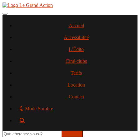
Aller
au
contenu
Toggle navigation
principal
Accueil
Accessibilité
L’Édito
Ciné-clubs
Tarifs
Location
Contact
Mode Sombre
Rechercher
sur