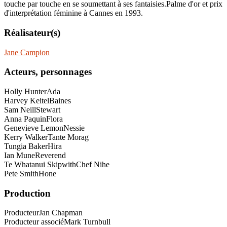
touche par touche en se soumettant à ses fantaisies.Palme d'or et prix
d'interprétation féminine à Cannes en 1993.
Réalisateur(s)
Jane Campion
Acteurs, personnages
Holly Hunter
Ada
Harvey Keitel
Baines
Sam Neill
Stewart
Anna Paquin
Flora
Genevieve Lemon
Nessie
Kerry Walker
Tante Morag
Tungia Baker
Hira
Ian Mune
Reverend
Te Whatanui Skipwith
Chef Nihe
Pete Smith
Hone
Production
Producteur
Jan Chapman
Producteur associé
Mark Turnbull