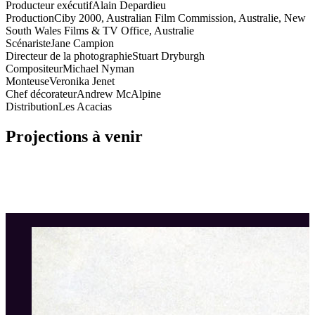
Producteur exécutif
Alain Depardieu
Production
Ciby 2000, Australian Film Commission, Australie, New
South Wales Films & TV Office, Australie
Scénariste
Jane Campion
Directeur de la photographie
Stuart Dryburgh
Compositeur
Michael Nyman
Monteuse
Veronika Jenet
Chef décorateur
Andrew McAlpine
Distribution
Les Acacias
Projections à venir