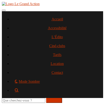
Aller
au
contenu
Toggle navigation
principal
Accueil
Accessibilité
L’Édito
Ciné-clubs
Tarifs
Location
Contact
Mode Sombre
Rechercher
sur