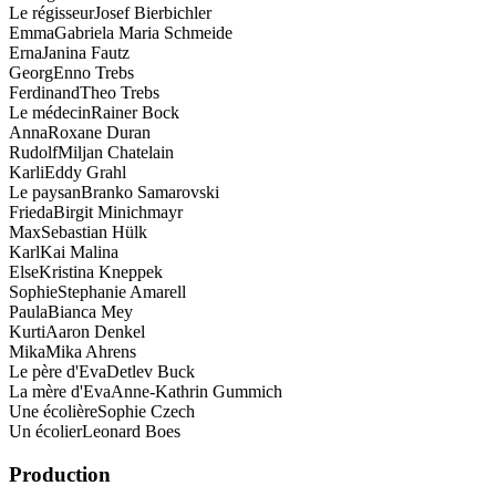
Le régisseur
Josef Bierbichler
Emma
Gabriela Maria Schmeide
Erna
Janina Fautz
Georg
Enno Trebs
Ferdinand
Theo Trebs
Le médecin
Rainer Bock
Anna
Roxane Duran
Rudolf
Miljan Chatelain
Karli
Eddy Grahl
Le paysan
Branko Samarovski
Frieda
Birgit Minichmayr
Max
Sebastian Hülk
Karl
Kai Malina
Else
Kristina Kneppek
Sophie
Stephanie Amarell
Paula
Bianca Mey
Kurti
Aaron Denkel
Mika
Mika Ahrens
Le père d'Eva
Detlev Buck
La mère d'Eva
Anne-Kathrin Gummich
Une écolière
Sophie Czech
Un écolier
Leonard Boes
Production