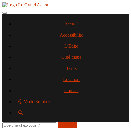
Aller
au
contenu
Toggle navigation
principal
Accueil
Accessibilité
L’Édito
Ciné-clubs
Tarifs
Location
Contact
Mode Sombre
Rechercher
sur