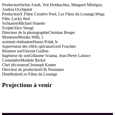
Producteur
Stefan Arndt, Veit Heiduschka, Margaret Ménégoz,
Andrea Occhipinti
Production
X Filme Creative Pool, Les Films du Losange,Wega
Film, Lucky Red
Scénariste
Michael Haneke
Scripte
Alice Stengl
Directeur de la photographie
Christian Berger
Monteuse
Monika Willi, 1
assistant réalisateur
Hanus Polak Jr.
Superviseur des effets spéciaux
Gerd Feuchter
Monteur son
Vincent Guillon
Ingénieur du son
Gillaume Sciama, Jean-Pierre Laforce
Costumière
Moidele Bickel
Chef décorateur
Christoph Kanter
Directeur de production
Ulli Neumann
Distribution
Les Films du Losange
Projections à venir