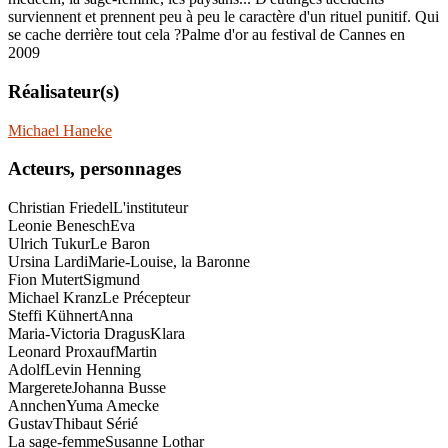
surviennent et prennent peu à peu le caractère d'un rituel punitif. Qui
se cache derrière tout cela ?Palme d'or au festival de Cannes en
2009
Réalisateur(s)
Michael Haneke
Acteurs, personnages
Christian Friedel
L'instituteur
Leonie Benesch
Eva
Ulrich Tukur
Le Baron
Ursina Lardi
Marie-Louise, la Baronne
Fion Mutert
Sigmund
Michael Kranz
Le Précepteur
Steffi Kühnert
Anna
Maria-Victoria Dragus
Klara
Leonard Proxauf
Martin
Adolf
Levin Henning
Margerete
Johanna Busse
Annchen
Yuma Amecke
Gustav
Thibaut Sérié
La sage-femme
Susanne Lothar