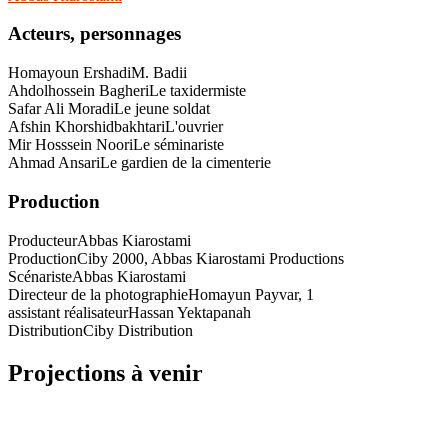
Acteurs, personnages
Homayoun Ershadi
M. Badii
Ahdolhossein Bagheri
Le taxidermiste
Safar Ali Moradi
Le jeune soldat
Afshin Khorshidbakhtari
L'ouvrier
Mir Hosssein Noori
Le séminariste
Ahmad Ansari
Le gardien de la cimenterie
Production
Producteur
Abbas Kiarostami
Production
Ciby 2000, Abbas Kiarostami Productions
Scénariste
Abbas Kiarostami
Directeur de la photographie
Homayun Payvar, 1
assistant réalisateur
Hassan Yektapanah
Distribution
Ciby Distribution
Projections à venir