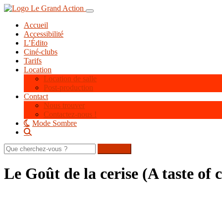
Aller
Toggle navigation
au
Accueil
contenu
Accessibilité
principal
L’Édito
Ciné-clubs
Tarifs
Location
Location de salle
Post-production
Contact
Nous trouver
Contactez-nous !
Mode Sombre
Rechercher
sur
le
Le Goût de la cerise (A taste of 
site