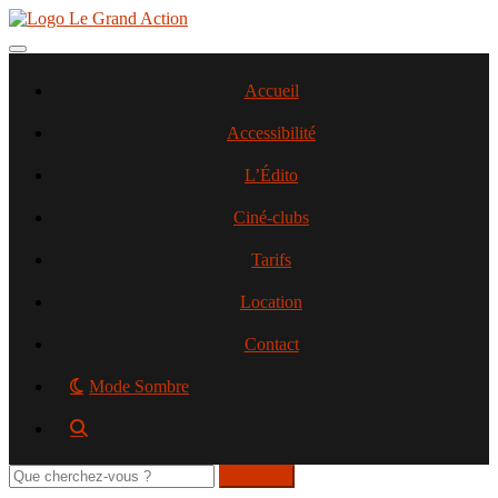
Aller
au
contenu
Toggle navigation
principal
Accueil
Accessibilité
L’Édito
Ciné-clubs
Tarifs
Location
Contact
Mode Sombre
Rechercher
sur