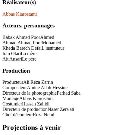
Réalisateur(s)
Abbas Kiarostami
Acteurs, personnages
Babak Ahmad Poor
Ahmed
Ahmad Ahmad Poor
Mohamed
Kheda Barech Defai
L'instituteur
Iran Otari
La mère
Ait Ansari
Le père
Production
Producteur
Ali Reza Zarrin
Compositeur
Amine Allah Hessine
Directeur de la photographie
Farhad Saba
Montage
Abbas Kiarostami
Costumier
Hassan Zahidi
Directeur de production
Naser Zera'ati
Chef décorateur
Reza Nemi
Projections à venir