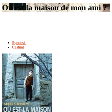
le
Où est la maison de mon ami ?
site
Synopsis
Casting