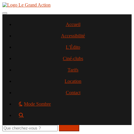
Aller
au
contenu
Toggle navigation
principal
Accueil
Accessibilité
L’Édito
Ciné-clubs
Tarifs
Location
Contact
Mode Sombre
Rechercher
sur