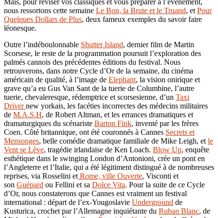
Mais, pour réviser vos classiques et vous préparer à l’événement,
nous ressortons cette semaine
Le Bon, la Brute et le Truand
, et
Pour
Quelques Dollars de Plus
, deux fameux exemples du savoir faire
léonesque.
Outre l’indéboulonnable
Shutter Island
, dernier film de Martin
Scorsese, le reste de la programmation poursuit l’exploration des
palmés cannois des précédentes éditions du festival. Nous
retrouverons, dans notre Cycle d’Or de la semaine, du cinéma
américain de qualité, à l’image de
Elephant
, la vision onirique et
grave qu’a eu Gus Van Sant de la tuerie de Columbine, l’autre
tuerie, chevaleresque, rédemptrice et scorsesienne, d’un
Taxi
Driver
new yorkais, les facéties incorrectes des médecins militaires
de
M.A.S.H
, de Robert Altman, et les errances dramatiques et
dramaturgiques du scénariste
Barton Fink
, inventé par les frères
Coen. Côté britannique, ont été couronnés à Cannes
Secrets et
Mensonges
, belle comédie dramatique familiale de Mike Leigh, et
le
Vent se Lève
, tragédie irlandaise de Ken Loach.
Blow Up
, enquête
esthétique dans le swinging London d’Antonioni, crée un pont en
l’Angleterre et l’Italie, qui a été légitiment distingué à de nombreuses
reprises, via Rosselini et
Rome, ville Ouverte
, Visconti et
son
Guépard
ou Fellini et sa
Dolce Vita
. Pour la suite de ce Cycle
d’Or, nous constaterons que Cannes est vraiment un festival
international : départ de l’ex-Yougoslavie
Underground
de
Kusturica, crochet par l’Allemagne inquiétante du
Ruban Blanc
, de