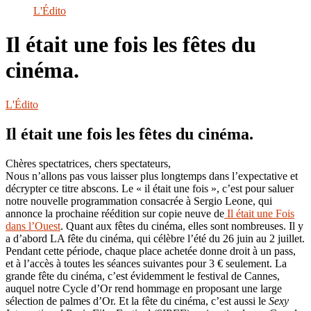
le
L'Édito
site
Il était une fois les fêtes du
cinéma.
L'Édito
Il était une fois les fêtes du cinéma.
Chères spectatrices, chers spectateurs,
Nous n’allons pas vous laisser plus longtemps dans l’expectative et
décrypter ce titre abscons. Le « il était une fois », c’est pour saluer
notre nouvelle programmation consacrée à Sergio Leone, qui
annonce la prochaine réédition sur copie neuve de
Il était une Fois
dans l’Ouest
. Quant aux fêtes du cinéma, elles sont nombreuses. Il y
a d’abord LA fête du cinéma, qui célèbre l’été du 26 juin au 2 juillet.
Pendant cette période, chaque place achetée donne droit à un pass,
et à l’accès à toutes les séances suivantes pour 3 € seulement. La
grande fête du cinéma, c’est évidemment le festival de Cannes,
auquel notre Cycle d’Or rend hommage en proposant une large
sélection de palmes d’Or. Et la fête du cinéma, c’est aussi le
Sexy