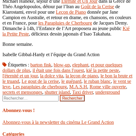
Michael Haneke, séjour d’une
Éternité et Un Jour
dans la Grèce de
Théo Angelopoulos, détour par l’Iran au
Goût de la Cerise
de
Kiarostami, envol pour une
Leçon de Piano
donnée par Jane
Campion en Australie, et retour en drame, en chansons, en couleurs
et en France, pour
les Parapluies de Cherbourg
de Jacques Demy.
Dimanche à 14h, l’Enfance de l’Art proposera au jeune public
Kié
la Petite Peste
, délicieux dessin japonais d’Isao Takahata.
Bonne semaine.
Isabelle Gibbal-Hardy et l’équipe du Grand Action
Étiquettes :
barton fink
,
blow-up
,
elephant
,
et pour quelques
dollars de plus
,
il était une fois dans l'ouest
,
kié la petite peste
,
l'éternité et un jour
,
la dolce vita
,
la leçon de piano
,
le bon la brute et
le truand
,
Le gout de la cerise
,
le guépard
,
le ruban blanc
,
le vent se
leve
,
Les parapluies de cherbourg
,
M.A.S.H
,
Rome ville ouverte
,
secrets et mensonges
,
shutter island
,
Taxi driver
,
underground
Rechercher :
Abonnez-vous !
Abonnez-vous à la newsletter du cinéma Le Grand Action
Catégories