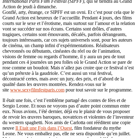
International Paris Film Festival (SIPFF)
, qui se tiendra au Grand
Action de jeudi à dimanche.
Gonflé, arty, étrange, ce SIPFF est un ovni. Et c’est pour cela que le
Grand Action est heureux de l’accueillir. Pendant 4 jours, des films
courts sur le sexe et l’érotisme, mais surtout sur l’amour et la relation
vont se succéder sur nos écrans. Certains sont drôles, d’autres
tragiques, certains sont émouvants, décalés, parfois dérangeants,
toujours intéressants, car ces sujets universels sont, pour les auteurs
de cinéma, un champ infini d’expérimentations. Réalisateurs
chevronnés ou débutants, cinéastes du réel ou de l’animation,
visions de femme ou regards d’homme, il y aura un peu de tout
pendant ces 4 journées un peu folles où le Grand Action se pare de
rose comme un boudoir. Mais n’allez pas croire que ce festival n’est
qu’un prétexte à la gaudriole. C’est aussi un vrai festival,
décontracté certes, mais avec un jury, des prix, et d’abord de la
qualité dans les œuvres montrées. Rendez-vous sur le
site
www.sexyfilmfestparis.com
pour tout savoir sur le programme.
Il était une fois, c’est l’emblème partagé des contes de fées et de
Sergio Leone. Et nous ne voyons pas d’autre point commun entre
eux. Nous avions, l’été dernier, déjà eu le plaisir de vous proposer
de revoir les œuvres baroques, novatrices et violentes de l’inventeur
du western spaghetti. Nos amis de Carlotta ont rééditent une copie
neuve
Il Etait une Fois dans l’Ouest
, film fondateur du mythe
Leone. Ne vous emballez pas, elle ne sera disponible qu’en juillet.