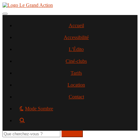
Aller
au
contenu
Toggle navigation
principal
Accueil
Accessibilité
L’Édito
Ciné-clubs
Tarifs
Location
Contact
Mode Sombre
Rechercher
sur