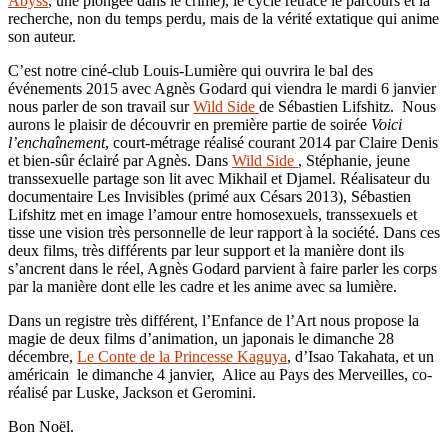
Abyss
, une plongée dans le crime), le cycle retrace le parcours et la
recherche, non du temps perdu, mais de la vérité extatique qui anime
son auteur.
C’est notre ciné-club Louis-Lumière qui ouvrira le bal des
événements 2015 avec Agnès Godard qui viendra le mardi 6 janvier
nous parler de son travail sur
Wild Side
de Sébastien Lifshitz. Nous
aurons le plaisir de découvrir en première partie de soirée
Voici
l’enchaînement
, court-métrage réalisé courant 2014 par Claire Denis
et bien-sûr éclairé par Agnès. Dans
Wild Side
, Stéphanie, jeune
transsexuelle partage son lit avec Mikhail et Djamel. Réalisateur du
documentaire Les Invisibles (primé aux Césars 2013), Sébastien
Lifshitz met en image l’amour entre homosexuels, transsexuels et
tisse une vision très personnelle de leur rapport à la société. Dans ces
deux films, très différents par leur support et la manière dont ils
s’ancrent dans le réel, Agnès Godard parvient à faire parler les corps
par la manière dont elle les cadre et les anime avec sa lumière.
Dans un registre très différent, l’Enfance de l’Art nous propose la
magie de deux films d’animation, un japonais le dimanche 28
décembre,
Le Conte de la Princesse Kaguya
, d’Isao Takahata, et un
américain le dimanche 4 janvier, Alice au Pays des Merveilles, co-
réalisé par Luske, Jackson et Geromini.
Bon Noël.