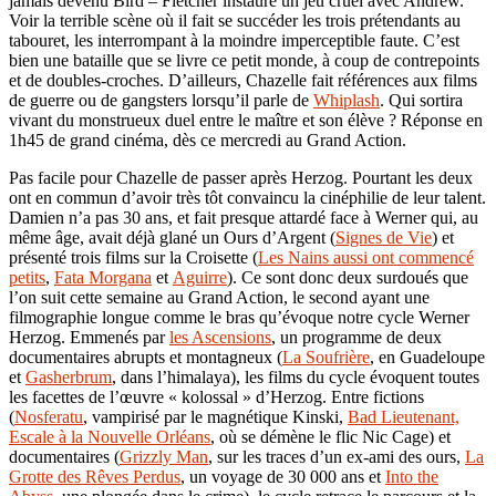
jamais devenu Bird – Fletcher instaure un jeu cruel avec Andrew.
Voir la terrible scène où il fait se succéder les trois prétendants au
tabouret, les interrompant à la moindre imperceptible faute. C’est
bien une bataille que se livre ce petit monde, à coup de contrepoints
et de doubles-croches. D’ailleurs, Chazelle fait références aux films
de guerre ou de gangsters lorsqu’il parle de
Whiplash
. Qui sortira
vivant du monstrueux duel entre le maître et son élève ? Réponse en
1h45 de grand cinéma, dès ce mercredi au Grand Action.
Pas facile pour Chazelle de passer après Herzog. Pourtant les deux
ont en commun d’avoir très tôt convaincu la cinéphilie de leur talent.
Damien n’a pas 30 ans, et fait presque attardé face à Werner qui, au
même âge, avait déjà glané un Ours d’Argent (
Signes de Vie
) et
présenté trois films sur la Croisette (
Les Nains aussi ont commencé
petits
,
Fata Morgana
et
Aguirre
). Ce sont donc deux surdoués que
l’on suit cette semaine au Grand Action, le second ayant une
filmographie longue comme le bras qu’évoque notre cycle Werner
Herzog. Emmenés par
les Ascensions
, un programme de deux
documentaires abrupts et montagneux (
La Soufrière
, en Guadeloupe
et
Gasherbrum
, dans l’himalaya), les films du cycle évoquent toutes
les facettes de l’œuvre « kolossal » d’Herzog. Entre fictions
(
Nosferatu
, vampirisé par le magnétique Kinski,
Bad Lieutenant,
Escale à la Nouvelle Orléans
, où se démène le flic Nic Cage) et
documentaires (
Grizzly Man
, sur les traces d’un ex-ami des ours,
La
Grotte des Rêves Perdus
, un voyage de 30 000 ans et
Into the