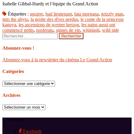
Isabelle Gibbal-Hardy et l’équipe du Grand Action
Étiquettes :
aguirre
,
bad lieutenant
,
fata morgana
,
grizzly man
,
into the abyss
,
la grotte des rêves perdus
,
le conte de la princesse
kaguya
,
les ascensions de werner herzog
,
les nains aussi ont
commencé petits
,
nosferatu
,
signes de vie
,
whiplash
,
wild side
Rechercher :
Abonnez-vous !
Abonnez-vous à la newsletter du cinéma Le Grand Action
Catégories
Catégories
Archives
Archives
Suivez-nous !
Facebook