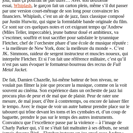
jour, mais ça pourrait ne pas durer… Avec son deuxième
essai,
Whiplash
, le garçon fait un carton plein, même s’il dut passer
par une version court-métrage de son long pour convaincre les
financiers. Whiplash, c’est un air de jazz, faux classique composé
par Justin Hurwitz, qui signe la formidable bande originale du film.
Ce sont sur ces quelques notes et cet exigeant tempo qu’Andrew
(Miles Teller, impeccable), jeune batteur doué et ambitieux, va
s’escrimer, souffrir et tout sacrifier pour satisfaire le tyrannique
Fletcher, chef de l’orchestre phare d’une école de musique réputée :
« la meilleure de New York, donc la meilleure du monde ». C’est
JK. Simmons, raideur de sergent instructeur et muscles noueux, qui
interprète Fletcher. Et si l’on fait une référence militaire, c’est qu’il
n’est pas sans évoquer le formateur-bourreau des recrus de
Full
Metal Jacket
.
De fait, Damien Chazelle, lui-même batteur de bon niveau, ne
voulait pas filmer la joie que procure la musique, comme on la voit
souvent au cinéma. Son expérience dans un orchestre de jazz lui
procura plus de peur et de mal que de plaisir. Peur de rater une
mesure, de mal jouer, d’être à contretemps, ou encore de laisser filer
le tempo. Avec le risque de voir un autre batteur prendre place sur le
tabouret qui trône devant les toms et les cymbales et, d’un coup de
baguette, prendre le pas sur le temps des autres instruments.
Convaincu que l’excellence passe par la violence – à l’image de
Charly Parker qui, s’il ne s’était fait maltraiter à ses débuts, ne serait