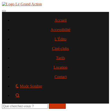
Aller
au
contenu
Toggle navigation
principal
Accueil
Accessibilité
L’Édito
Ciné-clubs
Tarifs
Location
Contact
Mode Sombre
Rechercher
sur