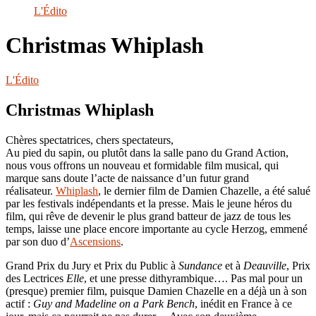
le
L'Édito
site
Christmas Whiplash
L'Édito
Christmas Whiplash
Chères spectatrices, chers spectateurs,
Au pied du sapin, ou plutôt dans la salle pano du Grand Action,
nous vous offrons un nouveau et formidable film musical, qui
marque sans doute l’acte de naissance d’un futur grand
réalisateur.
Whiplash
, le dernier film de Damien Chazelle, a été salué
par les festivals indépendants et la presse. Mais le jeune héros du
film, qui rêve de devenir le plus grand batteur de jazz de tous les
temps, laisse une place encore importante au cycle Herzog, emmené
par son duo d’
Ascensions
.
Grand Prix du Jury et Prix du Public à
Sundance
et à
Deauville
, Prix
des Lectrices
Elle
, et une presse dithyrambique…. Pas mal pour un
(presque) premier film, puisque Damien Chazelle en a déjà un à son
actif :
Guy and Madeline on a Park Bench
, inédit en France à ce