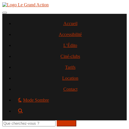
Aller
au
contenu
Toggle navigation
principal
Accueil
Accessibilité
L’Édito
Ciné-clubs
Tarifs
Location
Contact
Mode Sombre
Rechercher
sur