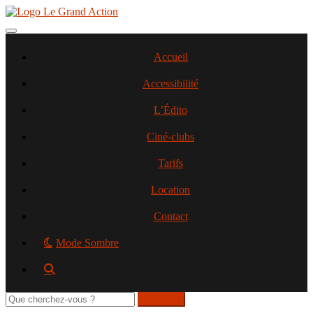
Aller
au
contenu
Toggle navigation
principal
Accueil
Accessibilité
L’Édito
Ciné-clubs
Tarifs
Location
Contact
Mode Sombre
Rechercher
sur