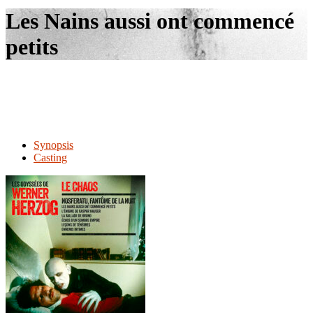
le
Les Nains aussi ont commencé
site
petits
Synopsis
Casting