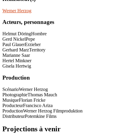
Werner Herzog
Acteurs, personnages
Helmut Döring
Hombre
Gerd Nickel
Pepe
Paul Glauer
Erzieher
Gerhard Marz
Territory
Marianne Saar
Hertel Minkner
Gisela Hertwig
Production
Scénario
Werner Herzog
Photographie
Thomas Mauch
Musique
Florian Fricke
Producteur
Francisco Ariza
Production
Werner Herzog Filmproduktion
Distributeur
Potemkine Films
Projections à venir