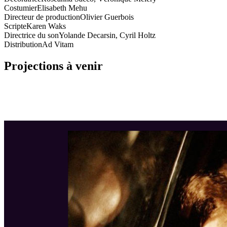
Costumier
Elisabeth Mehu
Directeur de production
Olivier Guerbois
Scripte
Karen Waks
Directrice du son
Yolande Decarsin, Cyril Holtz
Distribution
Ad Vitam
Projections à venir