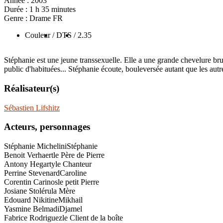
Année :
2003
Durée :
1 h 35 minutes
Genre :
Drame FR
Couleur
/ DTS
/ 2.35
Stéphanie est une jeune transsexuelle. Elle a une grande chevelure br
public d'habituées... Stéphanie écoute, bouleversée autant que les autr
Réalisateur(s)
Sébastien Lifshitz
Acteurs, personnages
Stéphanie Michelini
Stéphanie
Benoit Verhaert
le Père de Pierre
Antony Hegarty
le Chanteur
Perrine Stevenard
Caroline
Corentin Carinos
le petit Pierre
Josiane Stoléru
la Mère
Edouard Nikitine
Mikhail
Yasmine Belmadi
Djamel
Fabrice Rodriguez
le Client de la boîte