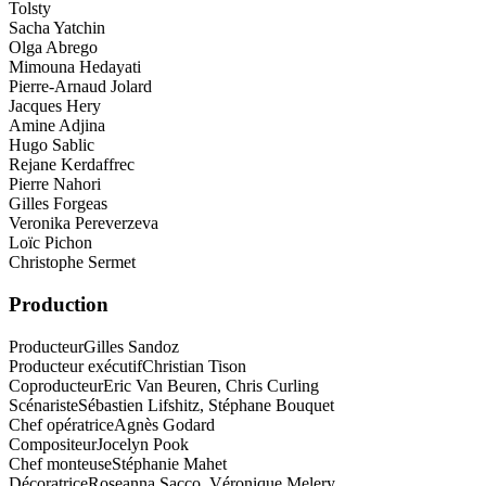
Tolsty
Sacha Yatchin
Olga Abrego
Mimouna Hedayati
Pierre-Arnaud Jolard
Jacques Hery
Amine Adjina
Hugo Sablic
Rejane Kerdaffrec
Pierre Nahori
Gilles Forgeas
Veronika Pereverzeva
Loïc Pichon
Christophe Sermet
Production
Producteur
Gilles Sandoz
Producteur exécutif
Christian Tison
Coproducteur
Eric Van Beuren, Chris Curling
Scénariste
Sébastien Lifshitz, Stéphane Bouquet
Chef opératrice
Agnès Godard
Compositeur
Jocelyn Pook
Chef monteuse
Stéphanie Mahet
Décoratrice
Roseanna Sacco, Véronique Melery