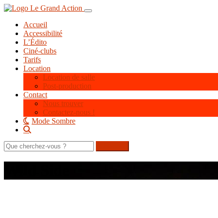
Aller
Toggle navigation
au
Accueil
contenu
Accessibilité
principal
L’Édito
Ciné-clubs
Tarifs
Location
Location de salle
Post-production
Contact
Nous trouver
Contactez-nous !
Mode Sombre
Rechercher
sur
le
Wild Side
site