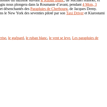
a montée du nazisme suivant
le Ruban Blanc
, de Michael Haneke, et
ngiu nous plongera dans la Roumanie d’avant, pendant
4 Mois, 3
 et désenchantés des
Parapluies de Cherbourg
, de Jacques Demy.
ans le New York des seventies piloté par son
Taxi Driver
et Kiarostami
erise
,
le guépard
,
le ruban blanc
,
le vent se leve
,
Les parapluies de