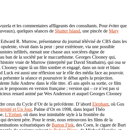
uzela et les commentaires affligeants des consultants. Pour éviter que
nouveaux), quelques séances de
Shutter Island
, une pincée de
Mary
té. Edward R. Murrow, présentateur du journal télévisé de CBS dans les
pulente, vivait dans la peur : peur extérieure, via une possible
nistes infiltrés, menait une chasse aux sorcières digne de
 mis au ban de la société par le maccarthisme. Georges Clooney qui,
l’histoire vraie de Murrow (interprété par David Strathairn), qui osa se
, Clooney signe là un film sombre et engagé, dans un noir et blanc
 Luck est aussi une réflexion sur le rôle des média face au pouvoir.
présenter la séance et poursuivre le débat après la projection.
te Julie Andrew dans le rôle titre. 45 ans après sa sortie, ce film
s le proposons en version française ; version qui – ce n’est pas si
 malicieux renard animé par Wes Anderson et auquel Georges Clooney
ndre ceux du Cycle d’Or de la précédente. D’abord
Elephant
, où Gus
Éternité et Un Jour
, Palme d’Or en 1998, dans lequel Théo
ne,
L’Enfant
, où dans leur inimitable style à la frontière du
 devient père. Pour le reste, nous retrouvons les films de la
lluminations scénaristiques de
Barton Fink
, des Coen, le cigare de Burt