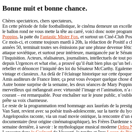
Bonne nuit et bonne chance.
Chères spectatrices, chers spectateurs,
En cette période de folie footballistique, le cinéma demeure un excell
le ballon rond ne vous mette la tête au carré, voici donc notre prog
Poppins
, la patte du
Fantastic Mister Fox
, et surtout un Ciné-Club Pos
Ce mois-ci, et comme toujours mardi à 20h, la rédaction de Positif a c
années 50, terminait toutes ses émissions par une phrase devenue féti
attaque soviétique, et surtout peur intérieure, manigancée par le Séna
l’Inquisition. Acteurs, réalisateurs, journalistes, intellectuels de tout
depuis Urgences et what else, a prouvé qu’il était bien plus qu’un bel a
rebeller et dénoncer l’iniquité des loi du Sénateur McCarthy. Egaleme
vintage et classieux. Au delà de l’éclairage historique sur cette épo
Amis auditeurs de France Inter, ça peut vous évoquer quelque chose de 
Autre bonne surprise de la semaine, les deux séances de Mary Poppins,
merveilleux qui mélangeait avec virtuosité l’image et l’animation, n’a 
courant – est remarquable. Pour enchaîner sur le jeune public, n’oub
prête sa voix charmeuse.
Le reste de la programmation rend hommage aux lauréats de la presti
Van Sant, revient avec sa poésie trash-adolescente, sur la tuerie du l
Angelopoulos raconte, via un road movie onirique, la rencontre d’un 
documentaire (leur origine cinématographique), les Frères Dardenne s
semaine dernière, à savoir : le mythologique musical moderne
Orfeu 