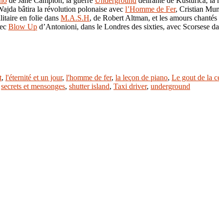
no
de Jane Campion, la guerre
Underground
délirante de Kusturica, l
Wajda bâtira la révolution polonaise avec
l’Homme de Fer
, Cristian Mu
litaire en folie dans
M.A.S.H
, de Robert Altman, et les amours chantés
vec
Blow Up
d’Antonioni, dans le Londres des sixties, avec Scorsese d
t
,
l'éternité et un jour
,
l'homme de fer
,
la leçon de piano
,
Le gout de la c
,
secrets et mensonges
,
shutter island
,
Taxi driver
,
underground