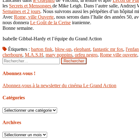
Lancaster dans
le Guépard
de Visconti, la tendre et âpre
Leçon de Pia
les
Secrets et Mensonges
de Mike Leigh. Dans l’autre salle, Andrzej 
Semaines et 2 jours
. Nous suivrons aussi les péripéties d’un hôpital mi
Avec
Rome, ville Ouverte
, nous serons dans l’Italie des années 50, a
nous donnera
Le Goût de la Cerise
iranienne.
Bonne semaine.
Isabelle Gibbal-Hardy et l’équipe du Grand Action
Étiquettes :
barton fink
,
blow-up
,
elephant
,
fantastic mr fox
,
l'enfan
cherbourg
,
M.A.S.H
,
mary poppins
,
orfeu negro
,
Rome ville ouverte
Rechercher :
Abonnez-vous !
Abonnez-vous à la newsletter du cinéma Le Grand Action
Catégories
Catégories
Archives
Archives