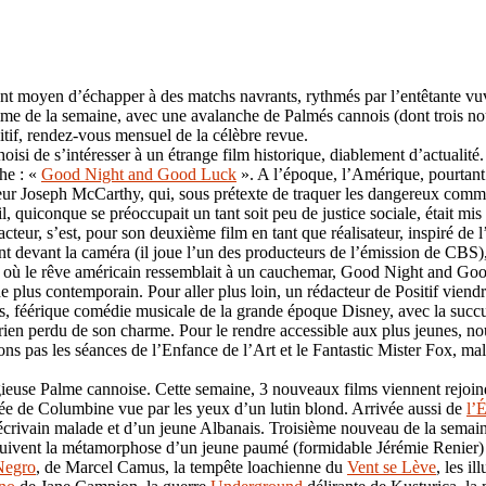
ent moyen d’échapper à des matchs navrants, rythmés par l’entêtante vuv
ramme de la semaine, avec une avalanche de Palmés cannois (dont trois 
itif, rendez-vous mensuel de la célèbre revue.
hoisi de s’intéresser à un étrange film historique, diablement d’actuali
che : «
Good Night and Good Luck
». A l’époque, l’Amérique, pourtant o
teur Joseph McCarthy, qui, sous prétexte de traquer les dangereux commu
 poil, quiconque se préoccupait un tant soit peu de justice sociale, était
cteur, s’est, pour son deuxième film en tant que réalisateur, inspiré de 
nt devant la caméra (il joue l’un des producteurs de l’émission de CBS)
que où le rêve américain ressemblait à un cauchemar, Good Night and Good
plus contemporain. Pour aller plus loin, un rédacteur de Positif viendra 
 féérique comédie musicale de la grande époque Disney, avec la succulen
rien perdu de son charme. Pour le rendre accessible aux plus jeunes, nou
lions pas les séances de l’Enfance de l’Art et le Fantastic Mister Fox,
gieuse Palme cannoise. Cette semaine, 3 nouveaux films viennent rejoi
ycée de Columbine vue par les yeux d’un lutin blond. Arrivée aussi de
l’
écrivain malade et d’un jeune Albanais. Troisième nouveau de la semai
uivent la métamorphose d’un jeune paumé (formidable Jérémie Renier) qui
Negro
, de Marcel Camus, la tempête loachienne du
Vent se Lève
, les i