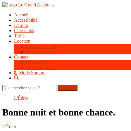
Aller
Toggle navigation
au
Accueil
contenu
Accessibilité
principal
L’Édito
Ciné-clubs
Tarifs
Location
Location de salle
Post-production
Contact
Nous trouver
Contactez-nous !
Mode Sombre
Rechercher
sur
le
L'Édito
site
Bonne nuit et bonne chance.
L'Édito