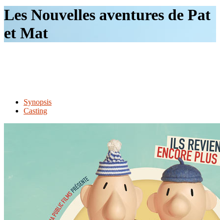
le
Les Nouvelles aventures de Pat
site
et Mat
Synopsis
Casting