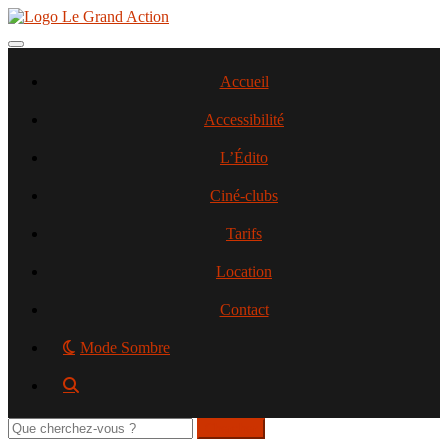
Aller
au
contenu
Toggle navigation
principal
Accueil
Accessibilité
L’Édito
Ciné-clubs
Tarifs
Location
Contact
Mode Sombre
Rechercher
sur