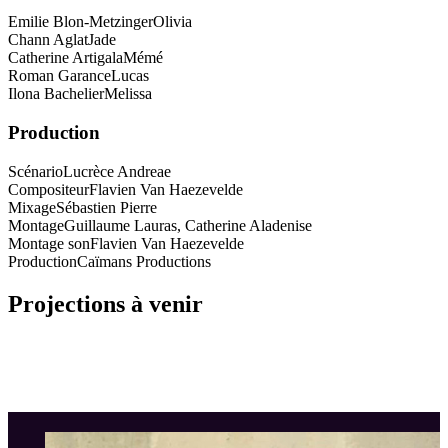
Emilie Blon-Metzinger
Olivia
Chann Aglat
Jade
Catherine Artigala
Mémé
Roman Garance
Lucas
Ilona Bachelier
Melissa
Production
Scénario
Lucrèce Andreae
Compositeur
Flavien Van Haezevelde
Mixage
Sébastien Pierre
Montage
Guillaume Lauras, Catherine Aladenise
Montage son
Flavien Van Haezevelde
Production
Caïmans Productions
Projections à venir