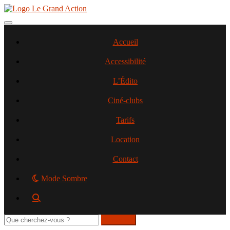
Aller
au
contenu
Toggle navigation
principal
Accueil
Accessibilité
L’Édito
Ciné-clubs
Tarifs
Location
Contact
Mode Sombre
Rechercher
sur