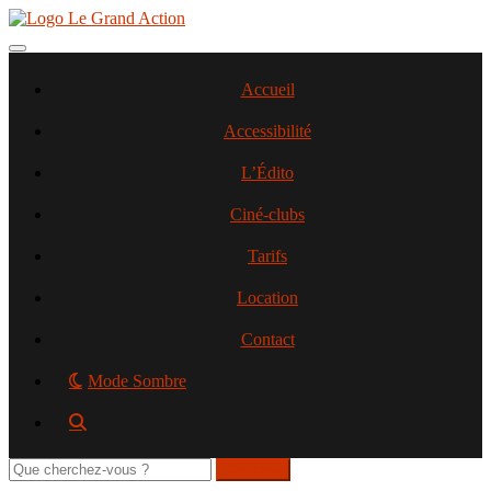
Aller
au
contenu
Toggle navigation
principal
Accueil
Accessibilité
L’Édito
Ciné-clubs
Tarifs
Location
Contact
Mode Sombre
Rechercher
sur