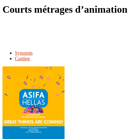
le
Courts métrages d’animation
site
Synopsis
Casting