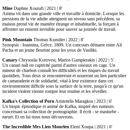
Mine
Daphne Xourafi | 2021 | 8'
Amina vit dans une grande ville et travaille à domicile. Lorsque les
pressions de la vie adulte atteignent un niveau sans précédent, sa
maison prend vie de manière étrange et inhabituelle, la forçant à
affronter un ennemi invisible pour sauver sa journée de travail.
Pink Mountain
Thomas Kunstler | 2022 | 8'
Synopsis : Ioannina, Grèce, 1809. Un concours démarre entre Ali
Pacha et un jeune fleuriste pour les yeux de Vasiliki.
Canary
Chrysoula Korovesi, Marios Gampierakis | 2022 | 5'
Un canari naît en captivité parmi d'autres oiseaux en cage. Un
mineur de charbon connaît les difficultés et les risques du travail
quotidien. Tous deux se rencontreront et noueront un lien particulier
de camaraderie et de solidarité, vital à leur existence dans cet
environnement difficile sous la surface de la terre, jusqu'à ce qu'un
incident violent vienne rompre leur routine et les réveiller.
Kafka's Collection of Porn
Aristotelis Maragkos | 2023 | 6'
Un biopic épisodique et animé de Kafka, inspiré des rumeurs
concernant sa collection de pornographie. Il écrit - se masturbe -
meurt. Et en lui nous nous découvrons.
The Incredible Mrs Lien Mourlen
Eleni Xoupa | 2021 | 6'