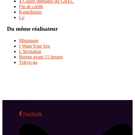
4 Courts métrages du GREC
Fin de crédit
Kastellorizo
Lo
Du même réalisateur
Minotaure
I Want Your Sex
L’Invitation
Retour avant 15 heures
Tokyo-ga
Suivez-nous !
Facebook