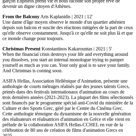
garçon Euphiros prend vie et nous raconte son propre rêve de
devenir un digne citoyen d'Athènes.
From the Balcony
Aris Kaplanidis | 2021 | 12'
Une dame d'âge moyen observe le monde d'un quartier athénien
depuis son balcon et suscite des réactions mitigées de la part de ceux
qu'elle observe constamment. Jusqu'à ce qu'elle ne soit plus là et que
ce monde change pour toujours.
Christmas Present
Konstantinos Kakarountas | 2021 | 5'
When the financial crisis destroys your life and everything around
you dissolves, you start an internal monologue trying to pamper
yourself as much as you can. Your only goal is to save your family.
And Christmas is coming soon.
ASIFA Hellas, Association Hellénique d'Animation, présente une
anthologie de courts métrages réalisés par des jeunes talents Grecs,
primés dans des festivals internationaux d'animation au cours de
trois dernières années (2021-2023). La plupart des films sélectionnés
sont financés par le programme spécial anti-Covid du ministère de la
Culture et des Sports Grec, géré par le Centre du Cinéma Grec.
Cette anthologie témoigne du dynamisme de la nouvelle génération
des réalisateurs et réalisatrices d'animation en Grèce et elle vient en
prélude de la collaboration ASIFA Hellas-CCHEL en vue de la
célébration de 80 ans de création de films d'animation Grecs en
2025.