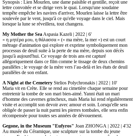
Synopsis : Lien Mourlen, une dame paisible et gentille, reçoit une
lettre convoitée et se dirige vers le quai. Lorsqu'une soudaine
tempête empêche les navires d'arriver, Mourlen laisse la lettre être
soulevée par le vent, jusqu'à ce qu'elle voyage dans le ciel. Mais
lorsque la lune se réveillera, tout changera.
My Mother the Sea
Aspasia Kazeli | 2022 | 6'
« η μητέρα μου, η θάλασσα » (« ma mère, la mer ») est un court
métrage d'animation qui explore et exprime symboliquement mon
processus de deuil suite à la perte de ma mère, depuis son décès
jusqu'à aujourd'hui. Ce voyage de trois ans est capturé
allégoriquement dans ce film comme le tissage de deux chemins
parallèles ; le voyage de la mère vers l’au-delà et les états de deuil
parallèles de son enfant.
A Night at the Cemetery
Stelios Polychronakis | 2022 | 10'
Maria vit en Crète. Elle se rend au cimetière chaque semaine pour
entretenir la tombe de son mari bien-aimé. Yanni était un mari
d'homme des cavernes grincheux, mais Maria lui rend régulièrement
visite et accomplit son devoir avec amour et soin. Lorsqu'elle sera
obligée de passer la nuit parmi les pierres tombales, elle sera enfin
récompensée pour toutes ses années de dévouement.
Gegone, in the Museum "Eufyros"
Joan ZHONGA | 2022 | 4'32
Au musée du Céramique, une sculpture sur la tombe du jeune